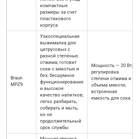
компактные
размеры за счет
пластикового
корпуса
Узкоспециальная
выжималка для
цитрусовых с
разной степенью
отжима; готовит
Мощность — 20 Вт;
соки с мякотью и
регулировка
без; бесшумное
Braun
степени отжима и
функционирование
MPZ9
объема мякоти;
и высокое
встроенная
качество напитков;
емкость для сока
легко разбирать,
собирать и мыть,
но не
продолжительный
срок службы
Мощная техника