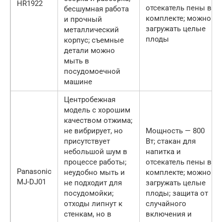
HR1922
отсекатель пены в
бесшумная работа
комплекте; можно
и прочный
загружать целые
металлический
плоды
корпус; съемные
детали можно
мыть в
посудомоечной
машине
Центробежная
модель с хорошим
качеством отжима;
не вибрирует, но
Мощность — 800
присутствует
Вт; стакан для
небольшой шум в
напитка и
процессе работы;
отсекатель пены в
Panasonic
неудобно мыть и
комплекте; можно
MJ-DJ01
не подходит для
загружать целые
посудомойки;
плоды; защита от
отходы липнут к
случайного
стенкам, но в
включения и