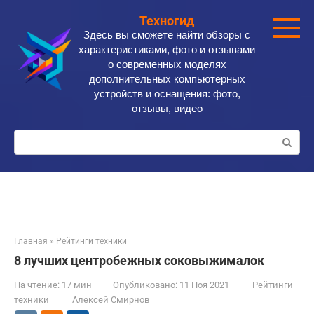
Перейти
Техногид
к
Здесь вы сможете найти обзоры с
контенту
характеристиками, фото и отзывами
о современных моделях
дополнительных компьютерных
устройств и оснащения: фото,
отзывы, видео
Поиск:
Главная
»
Рейтинги техники
8 лучших центробежных соковыжималок
На чтение:
17 мин
Опубликовано:
11 Ноя 2021
Рейтинги
техники
Алексей Смирнов