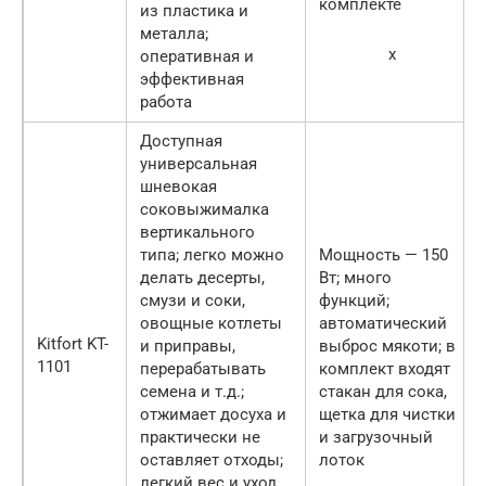
комплекте
из пластика и
металла;
x
оперативная и
эффективная
работа
Доступная
универсальная
шневокая
соковыжималка
вертикального
типа; легко можно
Мощность — 150
делать десерты,
Вт; много
смузи и соки,
функций;
овощные котлеты
автоматический
Kitfort KT-
и приправы,
выброс мякоти; в
1101
перерабатывать
комплект входят
семена и т.д.;
стакан для сока,
отжимает досуха и
щетка для чистки
практически не
и загрузочный
оставляет отходы;
лоток
легкий вес и уход,