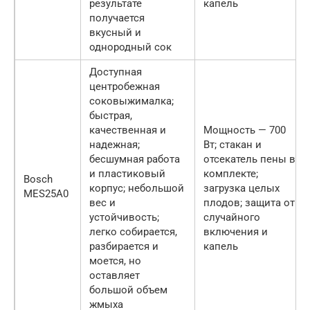
результате
капель
получается
вкусный и
однородный сок
Доступная
центробежная
соковыжималка;
быстрая,
качественная и
Мощность — 700
надежная;
Вт; стакан и
бесшумная работа
отсекатель пены в
и пластиковый
комплекте;
Bosch
корпус; небольшой
загрузка целых
MES25A0
вес и
плодов; защита от
устойчивость;
случайного
легко собирается,
включения и
разбирается и
капель
моется, но
оставляет
большой объем
жмыха