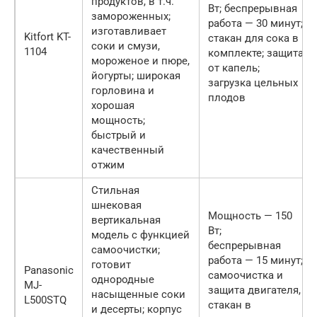
продуктов, в т.ч.
Вт; беспрерывная
замороженных;
работа — 30 минут;
изготавливает
Kitfort KT-
стакан для сока в
соки и смузи,
1104
комплекте; защита
мороженое и пюре,
от капель;
йогурты; широкая
загрузка цельных
горловина и
плодов
хорошая
мощность;
быстрый и
качественный
отжим
Стильная
шнековая
Мощность — 150
вертикальная
Вт;
модель с функцией
беспрерывная
самоочистки;
работа — 15 минут;
готовит
Panasonic
самоочистка и
однородные
MJ-
защита двигателя,
насыщенные соки
L500STQ
стакан в
и десерты; корпус