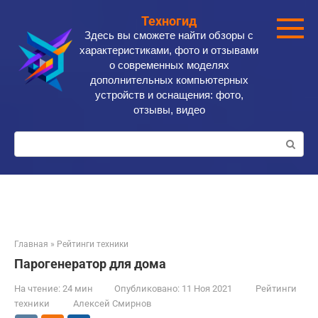
Перейти
Техногид
к
Здесь вы сможете найти обзоры с
контенту
характеристиками, фото и отзывами
о современных моделях
дополнительных компьютерных
устройств и оснащения: фото,
отзывы, видео
Поиск:
Главная
»
Рейтинги техники
Парогенератор для дома
На чтение:
24 мин
Опубликовано:
11 Ноя 2021
Рейтинги
техники
Алексей Смирнов