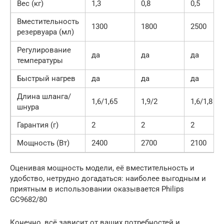
Вес (кг)
1,3
0,8
0,5
Вместительность
1300
1800
2500
резервуара (мл)
Регулирование
да
да
да
температуры
Быстрый нагрев
да
да
да
Длина шланга/
1,6/1,65
1,9/2
1,6/1,8
шнура
Гарантия (г)
2
2
2
Мощность (Вт)
2400
2700
2100
Оценивая мощность модели, её вместительность и
удобство, нетрудно догадаться: наиболее выгодным и
приятным в использовании оказывается Philips
GC9682/80
Конечно, всё зависит от ваших потребностей и