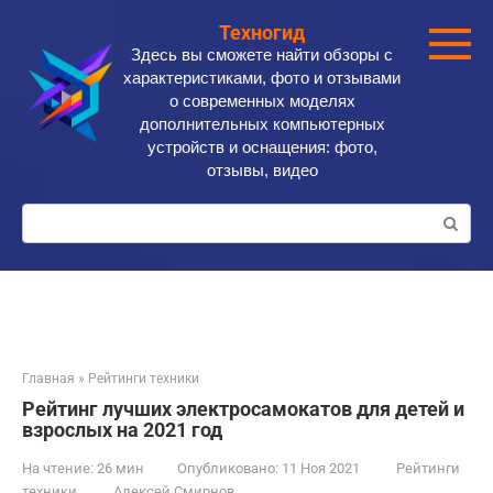
Перейти
Техногид
к
Здесь вы сможете найти обзоры с
контенту
характеристиками, фото и отзывами
о современных моделях
дополнительных компьютерных
устройств и оснащения: фото,
отзывы, видео
Поиск:
Главная
»
Рейтинги техники
Рейтинг лучших электросамокатов для детей и
взрослых на 2021 год
На чтение:
26 мин
Опубликовано:
11 Ноя 2021
Рейтинги
техники
Алексей Смирнов