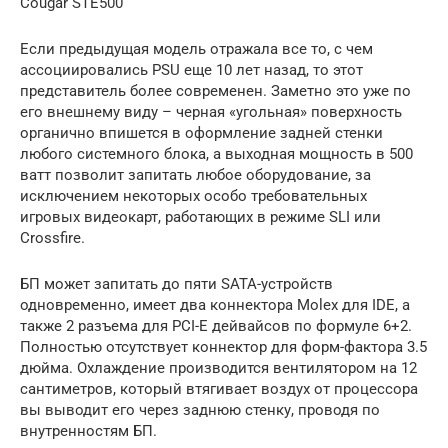
Cougar STE500
Если предыдущая модель отражала все то, с чем
ассоциировались PSU еще 10 лет назад, то этот
представитель более современен. Заметно это уже по
его внешнему виду – черная «угольная» поверхность
органично впишется в оформление задней стенки
любого системного блока, а выходная мощность в 500
ватт позволит запитать любое оборудование, за
исключением некоторых особо требовательных
игровых видеокарт, работающих в режиме SLI или
Crossfire.
БП может запитать до пяти SATA-устройств
одновременно, имеет два коннектора Molex для IDE, а
также 2 разъема для PCI-E дейвайсов по формуле 6+2.
Полностью отсутствует коннектор для форм-фактора 3.5
дюйма. Охлаждение производится вентилятором на 12
сантиметров, который втягивает воздух от процессора
вы выводит его через заднюю стенку, проводя по
внутренностям БП.