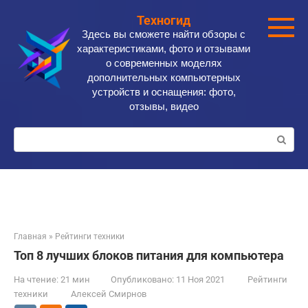
Перейти
Техногид
к
Здесь вы сможете найти обзоры с
контенту
характеристиками, фото и отзывами
о современных моделях
дополнительных компьютерных
устройств и оснащения: фото,
отзывы, видео
Поиск:
Главная
»
Рейтинги техники
Топ 8 лучших блоков питания для компьютера
На чтение:
21 мин
Опубликовано:
11 Ноя 2021
Рейтинги
техники
Алексей Смирнов