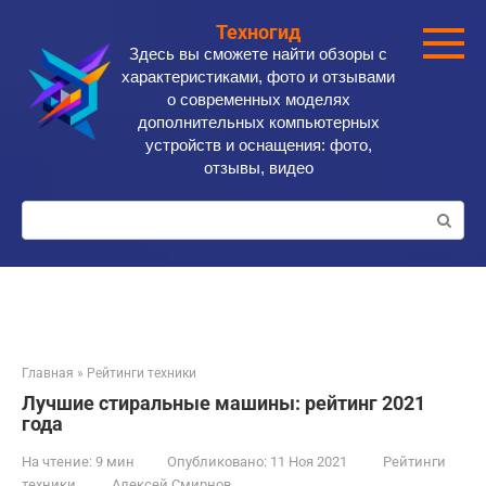
Перейти
Техногид
к
Здесь вы сможете найти обзоры с
контенту
характеристиками, фото и отзывами
о современных моделях
дополнительных компьютерных
устройств и оснащения: фото,
отзывы, видео
Поиск:
Главная
»
Рейтинги техники
Лучшие стиральные машины: рейтинг 2021
года
На чтение:
9 мин
Опубликовано:
11 Ноя 2021
Рейтинги
техники
Алексей Смирнов