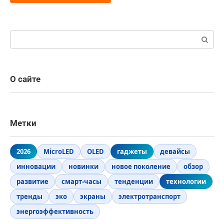
Поиск:
О сайте
Метки
2026
MicroLED
OLED
гаджеты
девайсы
инновации
новинки
новое поколение
обзор
развитие
смарт-часы
тенденции
технологии
тренды
эко
экраны
электротранспорт
энергоэффективность