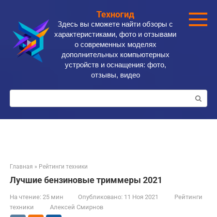
Перейти
Техногид
к
Здесь вы сможете найти обзоры с
контенту
характеристиками, фото и отзывами
о современных моделях
дополнительных компьютерных
устройств и оснащения: фото,
отзывы, видео
Поиск:
Главная
»
Рейтинги техники
Лучшие бензиновые триммеры 2021
На чтение:
25 мин
Опубликовано:
11 Ноя 2021
Рейтинги
техники
Алексей Смирнов