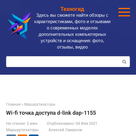
Перейти
Техногид
к
Здесь вы сможете найти обзоры с
контенту
характеристиками, фото и отзывами
о современных моделях
дополнительных компьютерных
устройств и оснащения: фото,
отзывы, видео
Поиск:
Главная
»
Маршрутизаторы
Wi-fi точка доступа d-link dap-1155
На чтение:
2 мин
Опубликовано:
04 Фев 2021
Маршрутизаторы
Алексей Смирнов