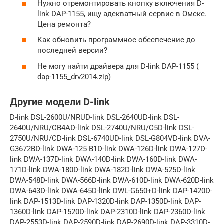
Нужно отремонтировать кнопку включения D-
link DAP-1155, ищу адекватный сервис в Омске.
Цена ремонта?
Как обновить программное обеспечение до
последней версии?
Не могу найти драйвера для D-link DAP-1155 (
dap-1155_drv2014.zip)
Другие модели D-link
D-link DSL-2600U/NRUD-link DSL-2640UD-link DSL-
2640U/NRU/CB4AD-link DSL-2740U/NRU/C5D-link DSL-
2750U/NRU/CD-link DSL-6740UD-link DSL-G804VD-link DVA-
G3672BD-link DWA-125 B1D-link DWA-126D-link DWA-127D-
link DWA-137D-link DWA-140D-link DWA-160D-link DWA-
171D-link DWA-180D-link DWA-182D-link DWA-525D-link
DWA-548D-link DWA-566D-link DWA-610D-link DWA-620D-link
DWA-643D-link DWA-645D-link DWL-G650+D-link DAP-1420D-
link DAP-1513D-link DAP-1320D-link DAP-1350D-link DAP-
1360D-link DAP-1520D-link DAP-2310D-link DAP-2360D-link
DAP-2553D-link DAP-2590D-link DAP-2690D-link DAP-3310D-