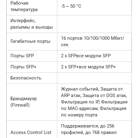
Рабочая
-5 ~ 50 °C
температура
Интерфейс,
разъемы и выходы
16 портов 10/100/1000 Мбит/
Гигабитные порты
сек
Порты SFP
2 x SFPвсе модули SFP
Порты SFP+
2 x SFP+все модули SFP+
Безопасность
Журнал событий, Защита от
ARP атак, Защита от DOS атак,
Брандмауэр
Фильтрация по IP, Фильтрация
(Firewall)
по MAC-адресам, Фильтрация
по номеру порта
Поддерживается, до 256
Access Control List
профилей, до 768 правил