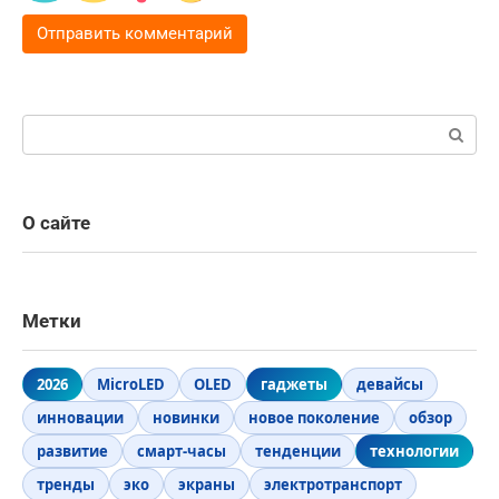
Поиск:
О сайте
Метки
2026
MicroLED
OLED
гаджеты
девайсы
инновации
новинки
новое поколение
обзор
развитие
смарт-часы
тенденции
технологии
тренды
эко
экраны
электротранспорт