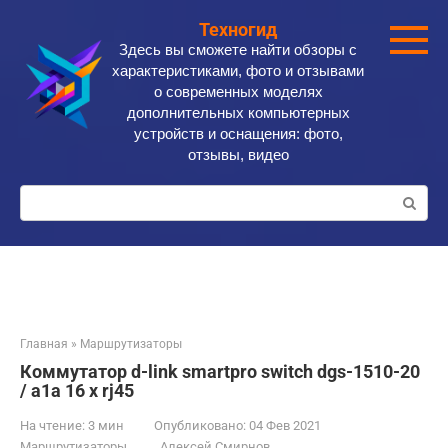
Перейти
Техногид
к
Здесь вы сможете найти обзоры с
контенту
характеристиками, фото и отзывами
о современных моделях
дополнительных компьютерных
устройств и оснащения: фото,
отзывы, видео
Поиск:
Главная
»
Маршрутизаторы
Коммутатор d-link smartpro switch dgs-1510-20
/ a1a 16 x rj45
На чтение:
3 мин
Опубликовано:
04 Фев 2021
Маршрутизаторы
Алексей Смирнов