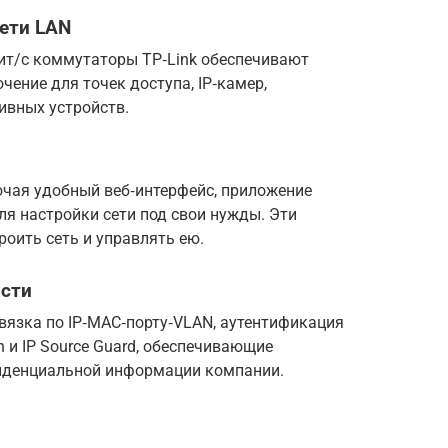
ети LAN
Гбит/с коммутаторы TP‑Link обеспечивают
ение для точек доступа, IP‑камер,
ивных устройств.
ючая удобный веб‑интерфейс, приложение
ля настройки сети под свои нужды. Эти
роить сеть и управлять ею.
сти
вязка по IP‑MAC‑порту‑VLAN, аутентификация
n и IP Source Guard, обеспечивающие
фиденциальной информации компании.