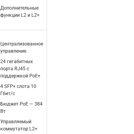
Дополнительные
функции L2 и L2+
Централизованное
управление
24 гигабитных
порта RJ45 с
поддержкой PoE+
4 SFP+ слота 10
Гбит/с
Бюджет PoE — 384
Вт
Управляемый
коммутатор L2+