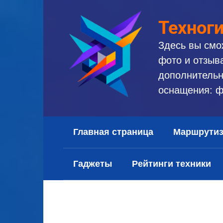
Перейти
к
Техног
контенту
Здесь вы смо
фото и отзыв
дополнительн
оснащения: ф
Главная страница
Маршрути
Гаджеты
Рейтинги техники