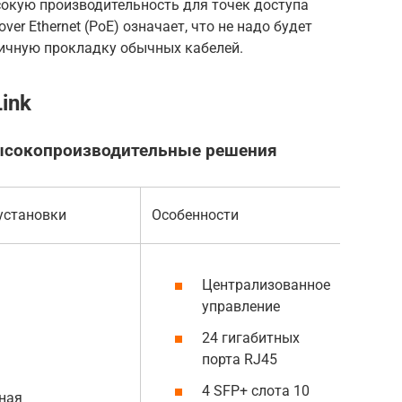
окую производительность для точек доступа
ver Ethernet (PoE) означает, что не надо будет
тичную прокладку обычных кабелей.
ink
ысокопроизводительные решения
установки
Особенности
Централизованное
управление
24 гигабитных
порта RJ45
4 SFP+ слота 10
ная