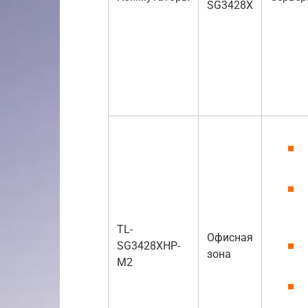
SG3428X
TL-
Офисная
SG3428XHP-
зона
M2