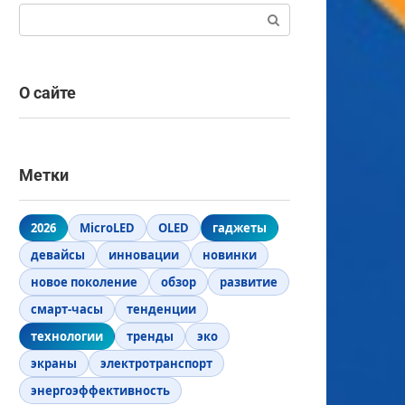
Поиск:
О сайте
Метки
2026
MicroLED
OLED
гаджеты
девайсы
инновации
новинки
новое поколение
обзор
развитие
смарт-часы
тенденции
технологии
тренды
эко
экраны
электротранспорт
энергоэффективность