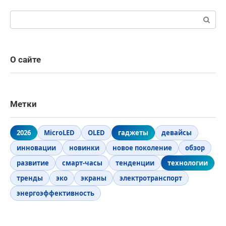
Поиск:
О сайте
Метки
2026
MicroLED
OLED
гаджеты
девайсы
инновации
новинки
новое поколение
обзор
развитие
смарт-часы
тенденции
технологии
тренды
эко
экраны
электротранспорт
энергоэффективность