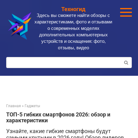
Перейти
Техногид
к
Здесь вы сможете найти обзоры с
контенту
характеристиками, фото и отзывами
о современных моделях
дополнительных компьютерных
устройств и оснащения: фото,
отзывы, видео
Поиск:
Главная
»
Гаджеты
ТОП-5 гибких смартфонов 2026: обзор и
характеристики
Узнайте, какие гибкие смартфоны будут
самыми крутыми в 2026 году! Обзор лидеров