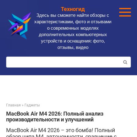
Перейти
Техногид
к
Здесь вы сможете найти обзоры с
контенту
характеристиками, фото и отзывами
о современных моделях
дополнительных компьютерных
устройств и оснащения: фото,
отзывы, видео
Поиск:
Главная
»
Гаджеты
MacBook Air M4 2026: Полный анализ
производительности и улучшений
MacBook Air M4 2026 – это бомба! Полный
обзор чипа M4, автономности, сравнение с