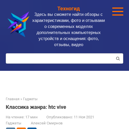
Перейти
Техногид
к
Здесь вы сможете найти обзоры с
контенту
характеристиками, фото и отзывами
о современных моделях
дополнительных компьютерных
устройств и оснащения: фото,
отзывы, видео
Поиск:
Главная
»
Гаджеты
Классика жанра: htc vive
На чтение:
17 мин
Опубликовано:
11 Ноя 2021
Гаджеты
Алексей Смирнов