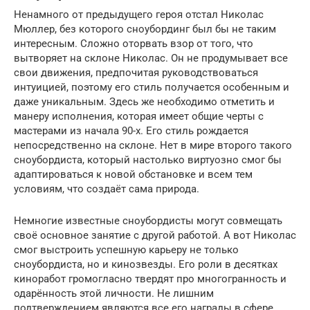
Ненамного от предыдущего героя отстал Николас
Мюллер, без которого сноубординг был бы не таким
интересным. Сложно оторвать взор от того, что
вытворяет на склоне Николас. Он не продумывает все
свои движения, предпочитая руководствоваться
интуицией, поэтому его стиль получается особенным и
даже уникальным. Здесь же необходимо отметить и
манеру исполнения, которая имеет общие черты с
мастерами из начала 90-х. Его стиль рождается
непосредственно на склоне. Нет в мире второго такого
сноубордиста, который настолько виртуозно смог бы
адаптироваться к новой обстановке и всем тем
условиям, что создаёт сама природа.
Немногие известные сноубордисты могут совмещать
своё основное занятие с другой работой. А вот Николас
смог выстроить успешную карьеру не только
сноубордиста, но и кинозвезды. Его роли в десятках
киноработ громогласно твердят про многогранность и
одарённость этой личности. Не лишним
подтверждением являются все его награды в сфере