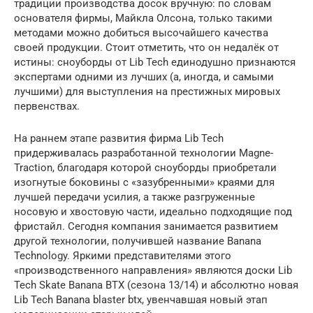
традиции производства досок вручную: по словам
основателя фирмы, Майкла Олсона, только такими
методами можно добиться высочайшего качества
своей продукции. Стоит отметить, что он недалёк от
истины: сноуборды от Lib Tech единодушно признаются
экспертами одними из лучших (а, иногда, и самыми
лучшими) для выступления на престижных мировых
первенствах.
На раннем этапе развития фирма Lib Tech
придерживалась разработанной технологии Magne-
Traction, благодаря которой сноуборды приобретали
изогнутые боковины с «зазубренными» краями для
лучшей передачи усилия, а также разгруженные
носовую и хвостовую части, идеально подходящие под
фристайл. Сегодня компания занимается развитием
другой технологии, получившей название Banana
Technology. Яркими представителями этого
«производственного направления» являются доски Lib
Tech Skate Banana BTX (сезона 13/14) и абсолютно новая
Lib Tech Banana blaster btx, увенчавшая новый этап