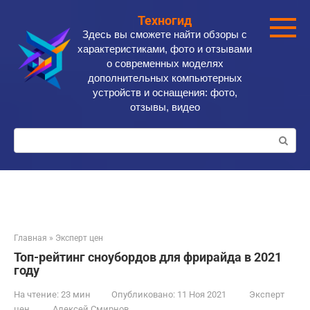
Перейти
Техногид
к
Здесь вы сможете найти обзоры с
контенту
характеристиками, фото и отзывами
о современных моделях
дополнительных компьютерных
устройств и оснащения: фото,
отзывы, видео
Поиск:
Главная
»
Эксперт цен
Топ-рейтинг сноубордов для фрирайда в 2021
году
На чтение:
23 мин
Опубликовано:
11 Ноя 2021
Эксперт
цен
Алексей Смирнов