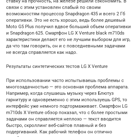
ставку на прочность, на железе решили сэкономить. В
связи с этим установлен слабый по своим
возможностям процессор Snapdragon 435 и всего 2 Гб
оперативки. Это не есть хорошо, ведь более дешевый
Moto G5 Plus получил вдвое больший объем оперативки
и Snapdragon 625. Смартфон LG X Venture black m710ds
характеристики делают его не лучшим выбором для игр,
да что там говорить, он и с повседневными задачами
не всегда справляется как надо.
Результаты синтетических тестов LG X Venture
При использовании часто испытываешь проблемы с
многозадачностью — это основная проблема аппарата.
Например, когда слушаешь музыку через Блютуз
гарнитуру и одновременно с этим используешь GPS, то
интерфейс уже немного подтормаживает. Смартфон LG
m710ds X Venture обзор показал, что с более простыми
задачами он справляется неплохо — текст вводится
быстро, скроллинг веб-сайтов плавный и без
подергиваний. Как рабочий телефон он отлично