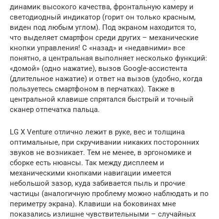
динамик высокого качества, фронтальную камеру и
светодиодный индикатор (горит он только красным,
виден под любым углом). Под экраном находится то,
что выделяет смартфон среди других – механические
кнопки управления! С «назад» и «недавними» все
понятно, а центральная выполняет несколько функций:
«домой» (одно нажатие), вызов Google-ассистента
(длительное нажатие) и ответ на вызов (удобно, когда
пользуетесь смартфоном в перчатках). Также в
центральной клавише спрятался быстрый и точный
сканер отпечатка пальца.
LG X Venture отлично лежит в руке, вес и толщина
оптимальные, при скручивании никаких посторонних
звуков не возникает. Тем не менее, в эргономике и
сборке есть нюансы. Так между дисплеем и
механическими кнопками навигации имеется
небольшой зазор, куда забивается пыль и прочие
частицы (аналогичную проблему можно наблюдать и по
периметру экрана). Клавиши на боковинах мне
показались излишне чувствительными – случайных