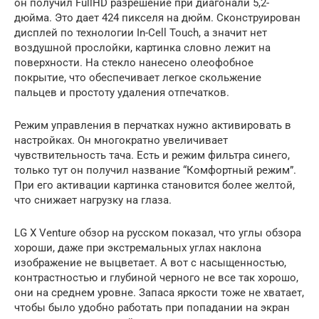
он получил FullHD разрешение при диагонали 5,2-
дюйма. Это дает 424 пикселя на дюйм. Сконструирован
дисплей по технологии In-Cell Touch, а значит нет
воздушной прослойки, картинка словно лежит на
поверхности. На стекло нанесено олеофобное
покрытие, что обеспечивает легкое скольжение
пальцев и простоту удаления отпечатков.
Режим управления в перчатках нужно активировать в
настройках. Он многократно увеличивает
чувствительность тача. Есть и режим фильтра синего,
только тут он получил название “Комфортный режим”.
При его активации картинка становится более желтой,
что снижает нагрузку на глаза.
LG X Venture обзор на русском показал, что углы обзора
хороши, даже при экстремальных углах наклона
изображение не выцветает. А вот с насыщенностью,
контрастностью и глубиной черного не все так хорошо,
они на среднем уровне. Запаса яркости тоже не хватает,
чтобы было удобно работать при попадании на экран