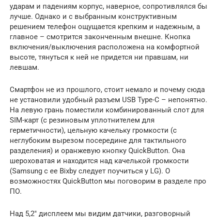
ударам и падениям корпус, наверное, сопротивлялся бы
лучше. Однако и с выбранным конструктивным
решением телефон ощущается крепким и надежным, а
главное – смотрится законченным внешне. Кнопка
включения/выключения расположена на комфортной
высоте, тянуться к ней не придется ни правшам, ни
левшам.
Смартфон не из прошлого, стоит немало и почему сюда
не установили удобный разъем USB Type-C – непонятно.
На левую грань поместили комбинированный слот для
SIM-карт (с резиновым уплотнителем для
герметичности), цельную качельку громкости (с
неглубоким вырезом посередине для тактильного
разделения) и оранжевую кнопку QuickButton. Она
шероховатая и находится над качелькой громкости
(Samsung с ее Bixby следует поучиться у LG). О
возможностях QuickButton мы поговорим в разделе про
ПО.
Над 5,2″ дисплеем мы видим датчики, разговорный