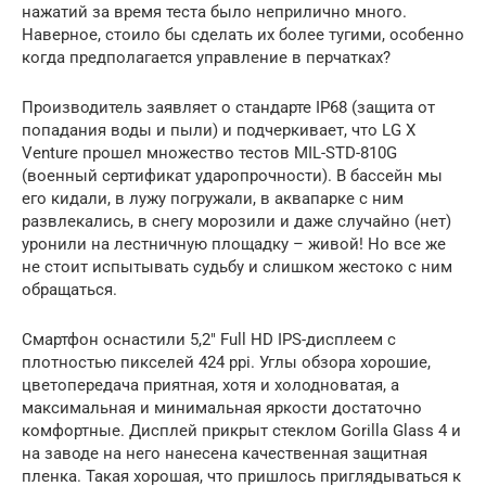
нажатий за время теста было неприлично много.
Наверное, стоило бы сделать их более тугими, особенно
когда предполагается управление в перчатках?
Производитель заявляет о стандарте IP68 (защита от
попадания воды и пыли) и подчеркивает, что LG X
Venture прошел множество тестов MIL-STD-810G
(военный сертификат ударопрочности). В бассейн мы
его кидали, в лужу погружали, в аквапарке с ним
развлекались, в снегу морозили и даже случайно (нет)
уронили на лестничную площадку – живой! Но все же
не стоит испытывать судьбу и слишком жестоко с ним
обращаться.
Смартфон оснастили 5,2″ Full HD IPS-дисплеем с
плотностью пикселей 424 ppi. Углы обзора хорошие,
цветопередача приятная, хотя и холодноватая, а
максимальная и минимальная яркости достаточно
комфортные. Дисплей прикрыт стеклом Gorilla Glass 4 и
на заводе на него нанесена качественная защитная
пленка. Такая хорошая, что пришлось приглядываться к