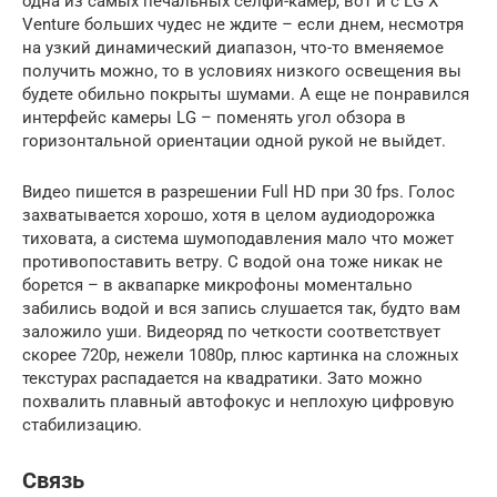
одна из самых печальных селфи-камер, вот и с LG X
Venture больших чудес не ждите – если днем, несмотря
на узкий динамический диапазон, что-то вменяемое
получить можно, то в условиях низкого освещения вы
будете обильно покрыты шумами. А еще не понравился
интерфейс камеры LG – поменять угол обзора в
горизонтальной ориентации одной рукой не выйдет.
Видео пишется в разрешении Full HD при 30 fps. Голос
захватывается хорошо, хотя в целом аудиодорожка
тиховата, а система шумоподавления мало что может
противопоставить ветру. С водой она тоже никак не
борется – в аквапарке микрофоны моментально
забились водой и вся запись слушается так, будто вам
заложило уши. Видеоряд по четкости соответствует
скорее 720p, нежели 1080p, плюс картинка на сложных
текстурах распадается на квадратики. Зато можно
похвалить плавный автофокус и неплохую цифровую
стабилизацию.
Связь