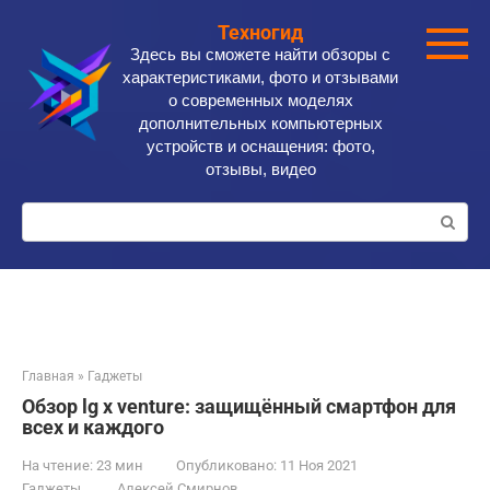
Перейти
Техногид
к
Здесь вы сможете найти обзоры с
контенту
характеристиками, фото и отзывами
о современных моделях
дополнительных компьютерных
устройств и оснащения: фото,
отзывы, видео
Поиск:
Главная
»
Гаджеты
Обзор lg x venture: защищённый смартфон для
всех и каждого
На чтение:
23 мин
Опубликовано:
11 Ноя 2021
Гаджеты
Алексей Смирнов