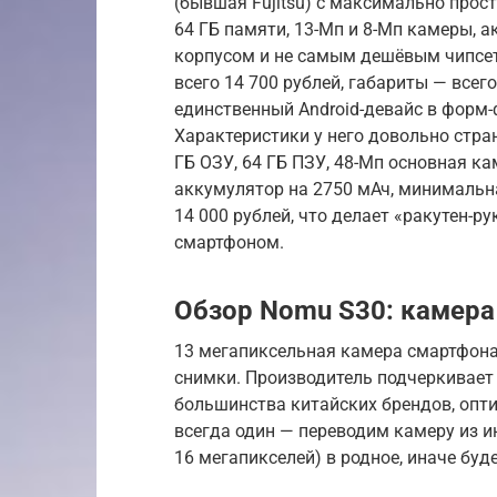
(бывшая Fujitsu) с максимально прост
64 ГБ памяти, 13-Мп и 8-Мп камеры, 
корпусом и не самым дешёвым чипсет
всего 14 700 рублей, габариты — всег
единственный Android-девайс в форм-ф
Характеристики у него довольно стран
ГБ ОЗУ, 64 ГБ ПЗУ, 48-Мп основная кам
аккумулятор на 2750 мАч, минимальна
14 000 рублей, что делает «ракутен-
смартфоном.
Обзор Nomu S30: камера
13 мегапиксельная камера смартфона
снимки. Производитель подчеркивает и
большинства китайских брендов, опти
всегда один — переводим камеру из и
16 мегапикселей) в родное, иначе буд