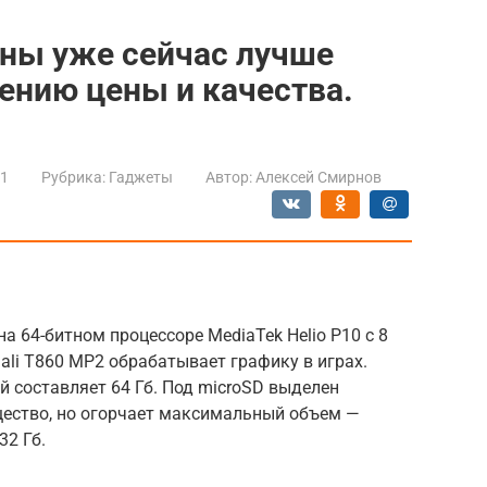
ны уже сейчас лучше
ению цены и качества.
21
Рубрика:
Гаджеты
Автор:
Алексей Смирнов
а 64-битном процессоре MediaTek Helio P10 с 8
ali T860 MP2 обрабатывает графику в играх.
й составляет 64 Гб. Под microSD выделен
щество, но огорчает максимальный объем —
32 Гб.