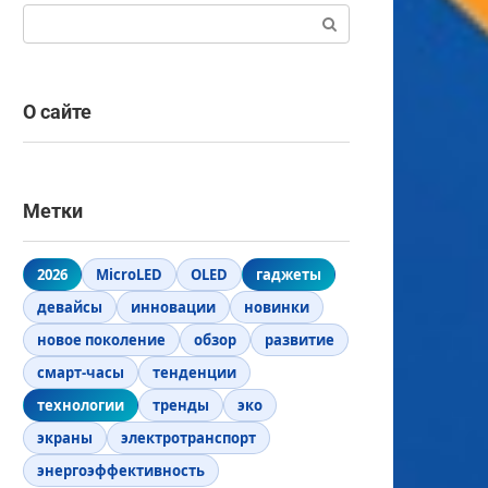
Поиск:
О сайте
Метки
2026
MicroLED
OLED
гаджеты
девайсы
инновации
новинки
новое поколение
обзор
развитие
смарт-часы
тенденции
технологии
тренды
эко
экраны
электротранспорт
энергоэффективность