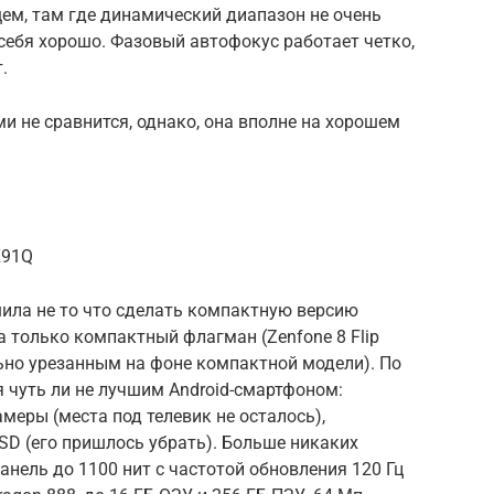
ем, там где динамический диапазон не очень
себя хорошо. Фазовый автофокус работает четко,
.
и не сравнится, однако, она вполне на хорошем
X91Q
шила не то что сделать компактную версию
 только компактный флагман (Zenfone 8 Flip
льно урезанным на фоне компактной модели). По
 чуть ли не лучшим Android-смартфоном:
меры (места под телевик не осталось),
oSD (его пришлось убрать). Больше никаких
анель до 1100 нит с частотой обновления 120 Гц