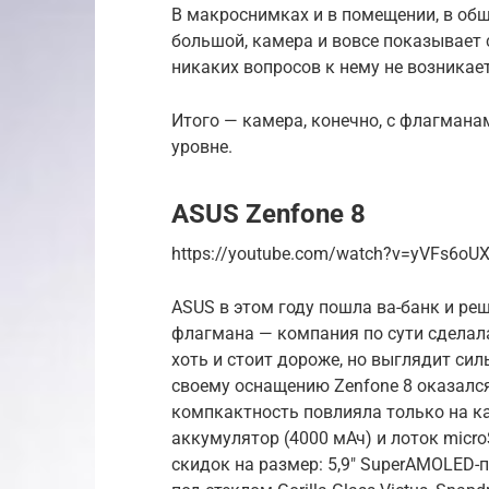
В макроснимках и в помещении, в общ
большой, камера и вовсе показывает 
никаких вопросов к нему не возникает
Итого — камера, конечно, с флагманам
уровне.
ASUS Zenfone 8
https://youtube.com/watch?v=yVFs6oU
ASUS в этом году пошла ва-банк и ре
флагмана — компания по сути сделала
хоть и стоит дороже, но выглядит си
своему оснащению Zenfone 8 оказался
компкактность повлияла только на ка
аккумулятор (4000 мАч) и лоток micr
скидок на размер: 5,9″ SuperAMOLED-п