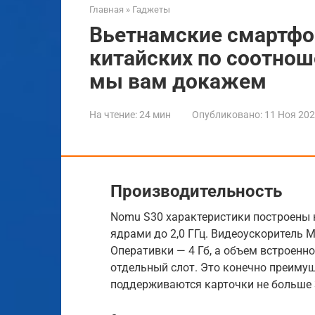
Главная
»
Гаджеты
Вьетнамские смартфо
китайских по соотнош
мы вам докажем
На чтение:
24 мин
Опубликовано:
11 Ноя 20
Производительность
Nomu S30 характеристики построены н
ядрами до 2,0 ГГц. Видеоускоритель M
Оперативки — 4 Гб, а объем встроенно
отдельный слот. Это конечно преиму
поддерживаются карточки не больше 