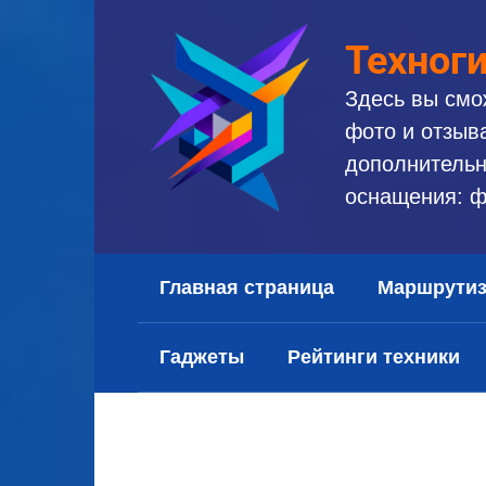
Перейти
к
Техног
контенту
Здесь вы смо
фото и отзыв
дополнительн
оснащения: ф
Главная страница
Маршрути
Гаджеты
Рейтинги техники