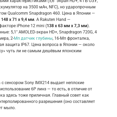
ыми характеристиками (5,6″ экран HD+, 4 ГБ ОЗУ,
аккумулятор на 3500 мАч, NFC), но ударопрочным
ом Qualcomm Snapdragon 460. Цена в Японии —
о
148 х 71 х 9,4 мм
. А Rakuten Hand —
акторе iPhone 12 mini (
138 х 63 мм х 7,3 мм
).
ные: 5,1″ AMOLED-экран HD+, Snapdragon 720G, 4
ера, 2-
Мп датчик глубины
, 16-Мп фронталка,
я защита IP67. Цена вопроса в Японии — около
руку» чуть ли не самым дешёвым японским
 c сенсором Sony IMX214 выдает неплохие
спользование 6P линз — то есть, в отличие от
ка здесь тоже приличная. Главный совет как
нтерполированного разрешения (оно составляет
ет мыло.