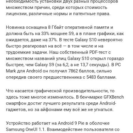
необходимость установки двух разных процессоров
множеством причин, среди которых стоимость
лицензии, различные нормы и патентные права.
Новинка оснащена 8 Гбайт оперативной памяти и
должна быть на 33% мощнее S9, а в плане графики, как
ожидается, даже на 37%. В тесте Galaxy S10 невероятно
быстро реагировал на всё — в том числе и на
трудоемкие задачи. Наш собственный PDF-тест с
множеством названий улиц Galaxy S10 открыл гораздо
быстрее, чем Galaxy S9 (за 6,2, а не 13,7 секунды). В PC
Mark для Android он получил 7862 баллов, сильно
опередив своего предшественника с 5483 баллами.
Что касается графической производительности, то
здесь тоже многое изменилось. В бенчмарке GFXBench
смартфон достиг лучшего результата среди Android-
гаджетов, но за айфонами ему всё же не угнаться.
Устройство работает на Android 9 Pie в оболочке
Samsung OneUI 1.1. Взаимодействие пользователя со