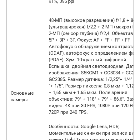
91%, 395 ppi.
48-МП (высокое разрешение) f/1,8 + 8-М
(ультраширокая) f/2,2 + 2-МП (макро) f/2,
2-МП (сенсор глубина) f/2,4. Объектив: 6
5P + 3P + 3P. Фокус: AF + FF + FF + FF.
Автофокус с обнаружением контраста
(CDAF), автофокус с определением фаз
(PDAF). Зум: 10-кратный цифровой.
Вспышка: двойная светодиодная. Датчи
изображения: S5KGM1 + GC8034 + GC238
GC2385. Размер датчика: 1/2,25”+ 1/4” + 1
”+ 1/5”. Размер пикселя: 0,8 мкм + 1,12 
+ 1,65 мкм + 1,65 мкм. Поле зрения
Основные
объектива: 79° + 118° + 79° + 86,6°. Захва
камеры
видео: 4K при 30 FPS, 1080P при 120 FPS,
720P при 240 FPS.
Особенности: Google Lens, HDR,
моментальные снимки при записи виде
режим Light Trace, режим макросъёмки,