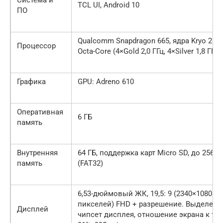
TCL UI, Android 10
ПО
Qualcomm Snapdragon 665, ядра Kryo 260
Процессор
Octa-Core (4×Gold 2,0 ГГц, 4×Silver 1,8 ГГц)
Графика
GPU: Adreno 610
Оперативная
6 ГБ
память
Внутренняя
64 ГБ, поддержка карт Micro SD, до 256 Г
память
(FAT32)
6,53-дюймовый ЖК, 19,5: 9 (2340×1080
пикселей) FHD + разрешение. Выделен
Дисплей
чипсет дисплея, отношение экрана к тел