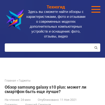
Перейти
Техногид
к
Здесь вы сможете найти обзоры с
контенту
характеристиками, фото и отзывами
о современных моделях
дополнительных компьютерных
устройств и оснащения: фото,
отзывы, видео
Поиск:
Главная
»
Гаджеты
Обзор samsung galaxy s10 plus: может ли
смартфон быть еще лучше?
На чтение:
24 мин
Опубликовано:
11 Ноя 2021
Гаджеты
Алексей Смирнов