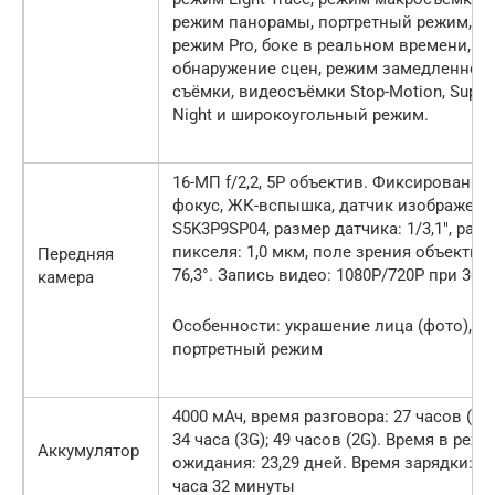
режим панорамы, портретный режим,
режим Pro, боке в реальном времени,
обнаружение сцен, режим замедленной
съёмки, видеосъёмки Stop-Motion, Super
Night и широкоугольный режим.
16-МП f/2,2, 5P объектив. Фиксированн
фокус, ЖК-вспышка, датчик изображени
S5K3P9SP04, размер датчика: 1/3,1″, раз
пикселя: 1,0 мкм, поле зрения объектива
Передняя
76,3°. Запись видео: 1080P/720P при 30 F
камера
Особенности: украшение лица (фото),
портретный режим
4000 мАч, время разговора: 27 часов (4G)
34 часа (3G); 49 часов (2G). Время в реж
Аккумулятор
ожидания: 23,29 дней. Время зарядки: 2
часа 32 минуты