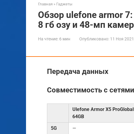
Главная
»
Гаджеты
Обзор ulefone armor 
8 гб озу и 48-мп каме
На чтение:
6 мин
Опубликовано:
11 Ноя 2021
Передача данных
Совместимость с сетям
Ulefone Armor X5 ProGlobal 
64GB
5G
—