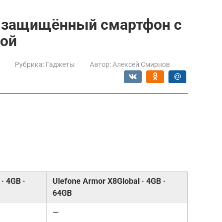
7: защищённый смартфон с
рой
Рубрика:
Гаджеты
Автор:
Алексей Смирнов
и
· 4GB ·
Ulefone Armor X8Global · 4GB ·
64GB
—