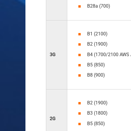
B28a (700)
B1 (2100)
B2 (1900)
B4 (1700/2100 AWS 
3G
B5 (850)
B8 (900)
B2 (1900)
B3 (1800)
2G
B5 (850)