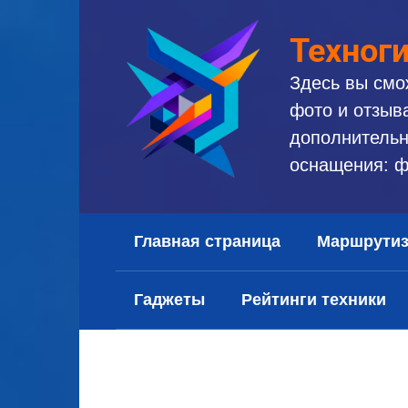
Перейти
к
Техног
контенту
Здесь вы смо
фото и отзыв
дополнительн
оснащения: ф
Главная страница
Маршрути
Гаджеты
Рейтинги техники