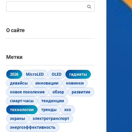
Поиск:
О сайте
Метки
2026
MicroLED
OLED
гаджеты
девайсы
инновации
новинки
новое поколение
обзор
развитие
смарт-часы
тенденции
технологии
тренды
эко
экраны
электротранспорт
энергоэффективность