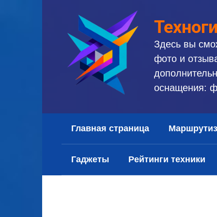
Перейти
к
Техног
контенту
Здесь вы смо
фото и отзыв
дополнительн
оснащения: ф
Главная страница
Маршрути
Гаджеты
Рейтинги техники