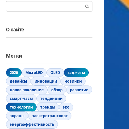
Поиск:
О сайте
Метки
2026
MicroLED
OLED
гаджеты
девайсы
инновации
новинки
новое поколение
обзор
развитие
смарт-часы
тенденции
технологии
тренды
эко
экраны
электротранспорт
энергоэффективность