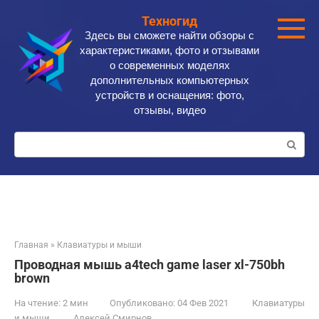
Перейти
Техногид
к
Здесь вы сможете найти обзоры с
контенту
характеристиками, фото и отзывами
о современных моделях
дополнительных компьютерных
устройств и оснащения: фото,
отзывы, видео
Поиск:
Главная
»
Клавиатуры и мыши
Проводная мышь a4tech game laser xl-750bh
brown
На чтение:
2 мин
Опубликовано:
04 Фев 2021
Клавиатуры
и мыши
Алексей Смирнов