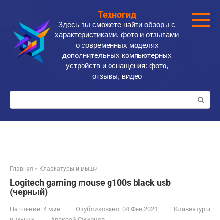
Перейти
Техногид
к
Здесь вы сможете найти обзоры с
контенту
характеристиками, фото и отзывами
о современных моделях
дополнительных компьютерных
устройств и оснащения: фото,
отзывы, видео
Поиск:
Главная
»
Клавиатуры и мыши
Logitech gaming mouse g100s black usb
(черный)
На чтение:
4 мин
Опубликовано:
04 Фев 2021
Клавиатуры
и мыши
Алексей Смирнов