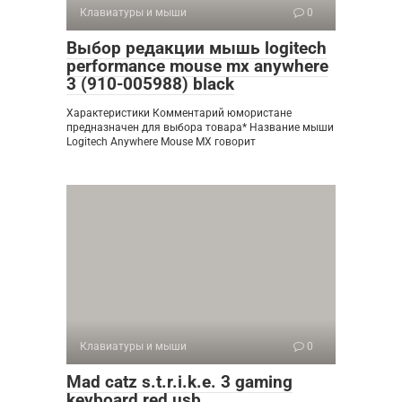
Клавиатуры и мыши
0
Выбор редакции мышь logitech
performance mouse mx anywhere
3 (910-005988) black
Характеристики Комментарий юмористане
предназначен для выбора товара* Название мыши
Logitech Anywhere Mouse MX говорит
Клавиатуры и мыши
0
Mad catz s.t.r.i.k.e. 3 gaming
keyboard red usb