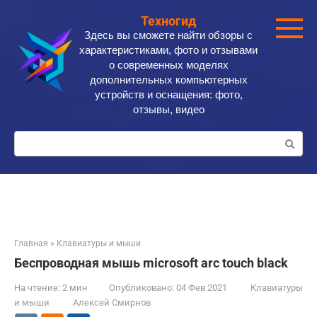
Перейти
Техногид
к
Здесь вы сможете найти обзоры с
контенту
характеристиками, фото и отзывами
о современных моделях
дополнительных компьютерных
устройств и оснащения: фото,
отзывы, видео
Поиск:
Главная
»
Клавиатуры и мыши
Беспроводная мышь microsoft arc touch black
На чтение:
2 мин
Опубликовано:
04 Фев 2021
Клавиатуры
и мыши
Алексей Смирнов