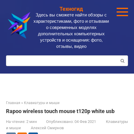
Перейти
Техногид
к
Здесь вы сможете найти обзоры с
контенту
характеристиками, фото и отзывами
о современных моделях
дополнительных компьютерных
устройств и оснащения: фото,
отзывы, видео
Поиск:
Главная
»
Клавиатуры и мыши
Rapoo wireless touch mouse t120p white usb
На чтение:
2 мин
Опубликовано:
04 Фев 2021
Клавиатуры
и мыши
Алексей Смирнов