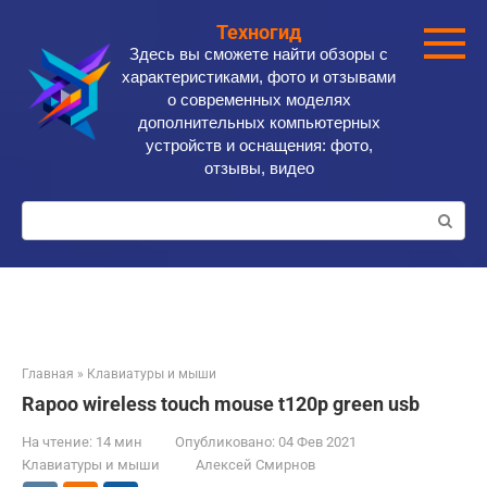
Перейти
Техногид
к
Здесь вы сможете найти обзоры с
контенту
характеристиками, фото и отзывами
о современных моделях
дополнительных компьютерных
устройств и оснащения: фото,
отзывы, видео
Поиск:
Главная
»
Клавиатуры и мыши
Rapoo wireless touch mouse t120p green usb
На чтение:
14 мин
Опубликовано:
04 Фев 2021
Клавиатуры и мыши
Алексей Смирнов