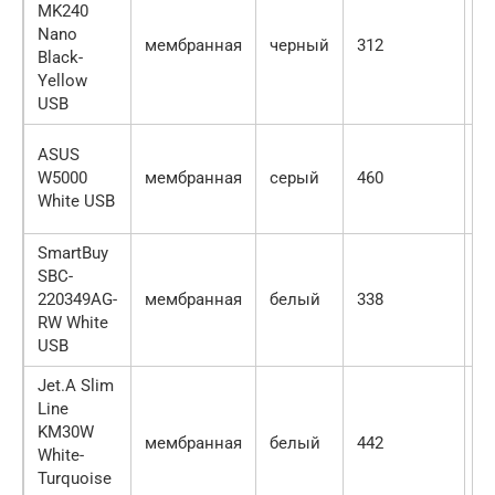
MK240
Nano
мембранная
черный
312
5
Black-
Yellow
USB
ASUS
W5000
мембранная
серый
460
5
White USB
SmartBuy
SBC-
220349AG-
мембранная
белый
338
7
RW White
USB
Jet.A Slim
Line
KM30W
мембранная
белый
442
6
White-
Turquoise