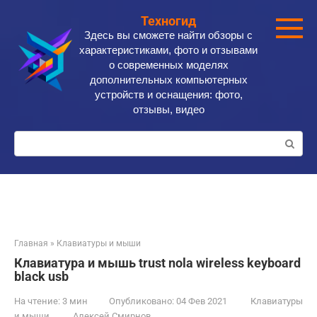
Перейти
Техногид
к
Здесь вы сможете найти обзоры с
контенту
характеристиками, фото и отзывами
о современных моделях
дополнительных компьютерных
устройств и оснащения: фото,
отзывы, видео
Поиск:
Главная
»
Клавиатуры и мыши
Клавиатура и мышь trust nola wireless keyboard
black usb
На чтение:
3 мин
Опубликовано:
04 Фев 2021
Клавиатуры
и мыши
Алексей Смирнов