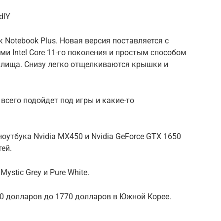
dlY
 Notebook Plus. Новая версия поставляется с
и Intel Core 11-го поколения и простым способом
илища. Снизу легко отщелкиваются крышки и
 всего подойдет под игры и какие-то
утбука Nvidia MX450 и Nvidia GeForce GTX 1650
тей.
ystic Grey и Pure White.
90 долларов до 1770 долларов в Южной Корее.