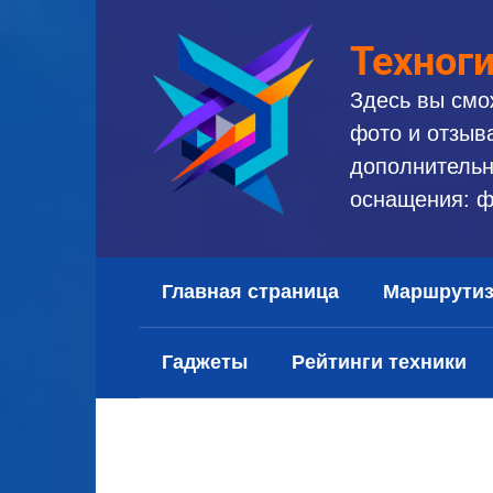
Перейти
к
Техног
контенту
Здесь вы смо
фото и отзыв
дополнительн
оснащения: ф
Главная страница
Маршрути
Гаджеты
Рейтинги техники