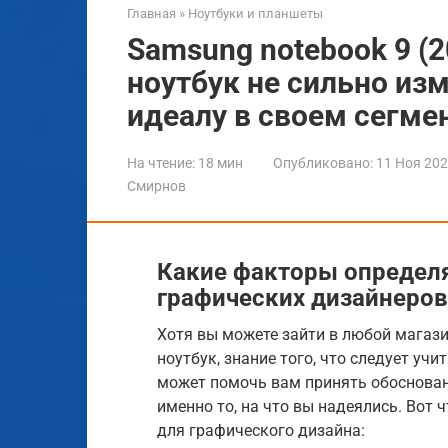
Главная
»
Ноутбуки и планшеты
Samsung notebook 9 (
ноутбук не сильно изм
идеалу в своем сегме
На чтение:
18 мин
Опубликовано:
11 Ноя 20
Смирнов
Какие факторы определ
графических дизайнеров
Хотя вы можете зайти в любой магази
ноутбук, знание того, что следует учи
может помочь вам принять обоснован
именно то, на что вы надеялись. Вот 
для графического дизайна: