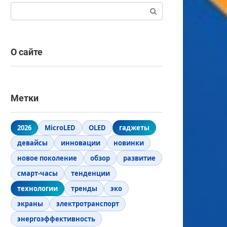
Поиск:
О сайте
Метки
2026
MicroLED
OLED
гаджеты
девайсы
инновации
новинки
новое поколение
обзор
развитие
смарт-часы
тенденции
технологии
тренды
эко
экраны
электротранспорт
энергоэффективность