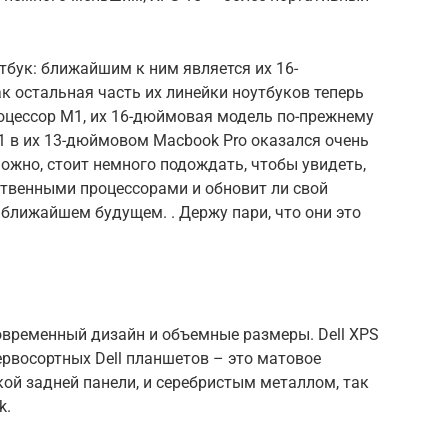
тбук: ближайшим к ним является их 16-
к остальная часть их линейки ноутбуков теперь
оцессор M1, их 16-дюймовая модель по-прежнему
 M1 в их 13-дюймовом Macbook Pro оказался очень
ожно, стоит немного подождать, чтобы увидеть,
бственными процессорами и обновит ли свой
ближайшем будущем. . Держу пари, что они это
овременный дизайн и объемные размеры. Dell XPS
ервосортных Dell планшетов – это матовое
кой задней панели, и серебристым металлом, так
k.