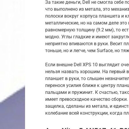
За такие деньги, Dell не смогла себе
что выполнено из метала, это механи
полоски вокруг корпуса планшета и к
металлические, но на самом деле это
равномерную толщину (9.2 мм), то ес
модно. Углы гладкие и имеют закругл
неприятно впиваются в руки. Весит пл
тоньше, но и легче, чем Surface, но тя
Если внешне Dell XPS 10 выглядит оче
нельзя назвать хорошим. На первый в
планшет в руки, то слышен незначител
перенося усилия ближе к центру план
пальцами и пружинит. К счастью, тако
имеет превосходное качество сборки
защелка, сделаны из метала, и един
колебание всей конструкции, когда п