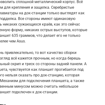
 позволить сплошной металлический корпус. Всё
зм для крепления и защелка. Серебристые
лавиатуры на док-станции только выглядят как
 подделка. Все стороны имеют одинаковую
ть никаких сужающихся краёв, как это сейчас
енную форму, никаких острых выступов, которые
аншет 635 граммов, что делает его не только
желее чем Asus.
нь привлекательно, то вот качество сборки
згляд всё кажется прочным, но когда берешь
ьный скрип и треск со стороны задней панели. А
шета, чувствуется как планшет прогибается под
го нельзя сказать про док-станцию, которая
. Механизм для подключения планшета, а также
ственным минусом можно считать небольшое
ланшет подключен к док-станции.