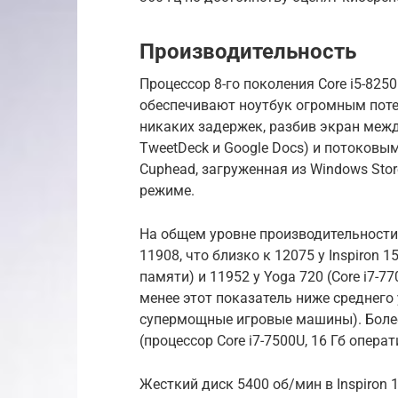
Производительность
Процессор 8-го поколения Core i5-8250
обеспечивают ноутбук огромным пот
никаких задержек, разбив экран меж
TweetDeck и Google Docs) и потоковы
Cuphead, загруженная из Windows Sto
режиме.
На общем уровне производительности в
11908, что близко к 12075 у Inspiron 1
памяти) и 11952 у Yoga 720 (Core i7-7
менее этот показатель ниже среднего 
супермощные игровые машины). Более 
(процессор Core i7-7500U, 16 Гб опера
Жесткий диск 5400 об/мин в Inspiron 1