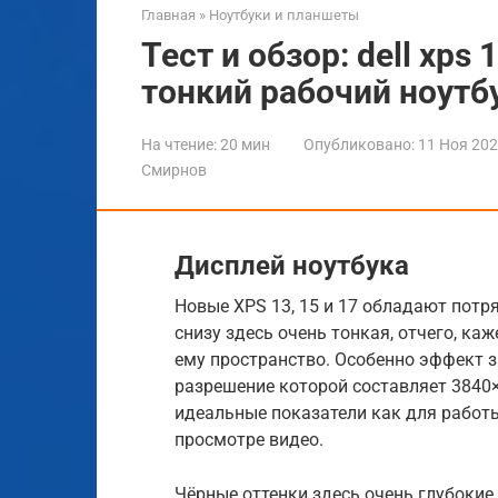
Главная
»
Ноутбуки и планшеты
Тест и обзор: dell xps
тонкий рабочий ноутб
На чтение:
20 мин
Опубликовано:
11 Ноя 20
Смирнов
Дисплей ноутбука
Новые XPS 13, 15 и 17 обладают потря
снизу здесь очень тонкая, отчего, ка
ему пространство. Особенно эффект з
разрешение которой составляет 3840×
идеальные показатели как для работы
просмотре видео.
Чёрные оттенки здесь очень глубокие,