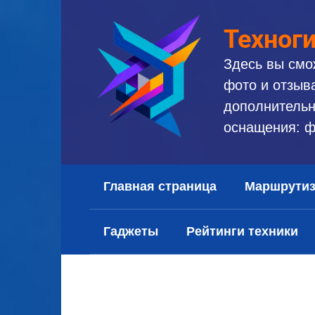
Перейти
к
Техног
контенту
Здесь вы смо
фото и отзыв
дополнительн
оснащения: ф
Главная страница
Маршрути
Гаджеты
Рейтинги техники