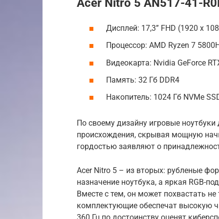
Acer Nitro 5 AN517-41-R0
Дисплей: 17,3” FHD (1920 x 108
Процессор: AMD Ryzen 7 5800
Видеокарта: Nvidia GeForce RT
Память: 32 Гб DDR4
Накопитель: 1024 Гб NVMe SS
По своему дизайну игровые ноутбуки д
происхождения, скрывая мощную начин
гордостью заявляют о принадлежност
Acer Nitro 5 – из вторых: рубленые ф
назначение ноутбука, а яркая RGB-по
Вместе с тем, он может похвастать н
комплектующие обеспечат высокую ча
360 Гц по достоинству оценят киберс