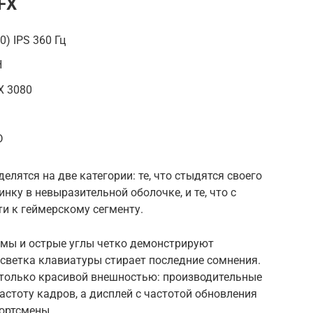
FX
0) IPS 360 Гц
H
X 3080
D
елятся на две категории: те, что стыдятся своего
ку в невыразительной оболочке, и те, что с
и к геймерскому сегменту.
ормы и острые углы четко демонстрируют
дсветка клавиатуры стирает последние сомнения.
е только красивой внешностью: производительные
стоту кадров, а дисплей с частотой обновления
портсмены.