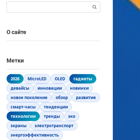
Поиск:
О сайте
Метки
2026
MicroLED
OLED
гаджеты
девайсы
инновации
новинки
новое поколение
обзор
развитие
смарт-часы
тенденции
технологии
тренды
эко
экраны
электротранспорт
энергоэффективность