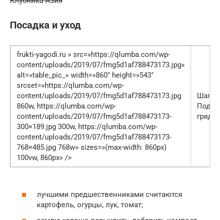
Клубника Азия
Посадка и уход
frukti-yagodi.ru » src=»https://qlumba.com/wp-
content/uploads/2019/07/fmg5d1af788473173.jpg»
alt=»table_pic_» width=»860″ height=»543″
srcset=»https://qlumba.com/wp-
content/uploads/2019/07/fmg5d1af788473173.jpg
Шаг 1.
860w, https://qlumba.com/wp-
Подго
content/uploads/2019/07/fmg5d1af788473173-
грядк
300×189.jpg 300w, https://qlumba.com/wp-
content/uploads/2019/07/fmg5d1af788473173-
768×485.jpg 768w» sizes=»(max-width: 860px)
100vw, 860px» />
лучшими предшественниками считаются
картофель, огурцы, лук, томат;