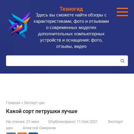
Перейти
Техногид
к
Здесь вы сможете найти обзоры с
контенту
характеристиками, фото и отзывами
о современных моделях
дополнительных компьютерных
устройств и оснащения: фото,
отзывы, видео
Поиск:
Главная
»
Эксперт цен
Какой сорт петрушки лучше
На чтение:
21 мин
Опубликовано:
11 Ноя 2021
Эксперт
цен
Алексей Смирнов