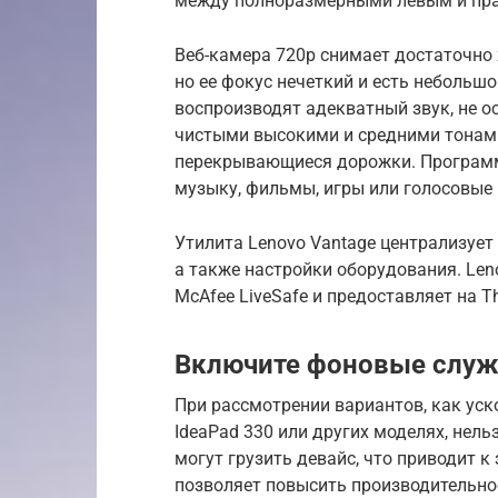
между полноразмерными левым и прав
Веб-камера 720p снимает достаточно
но ее фокус нечеткий и есть неболь
воспроизводят адекватный звук, не о
чистыми высокими и средними тонами
перекрывающиеся дорожки. Программ
музыку, фильмы, игры или голосовые 
Утилита Lenovo Vantage централизует
а также настройки оборудования. Le
McAfee LiveSafe и предоставляет на T
Включите фоновые слу
При рассмотрении вариантов, как уск
IdeaPad 330 или других моделях, нел
могут грузить девайс, что приводит
позволяет повысить производительнос