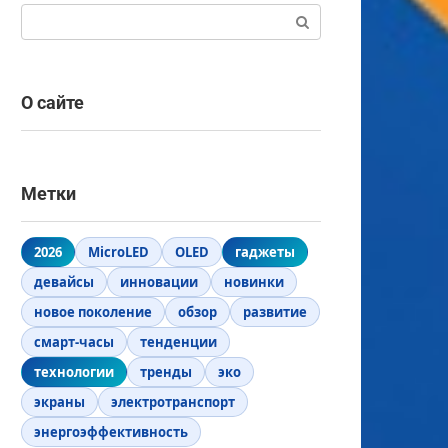
Поиск:
О сайте
Метки
2026
MicroLED
OLED
гаджеты
девайсы
инновации
новинки
новое поколение
обзор
развитие
смарт-часы
тенденции
технологии
тренды
эко
экраны
электротранспорт
энергоэффективность