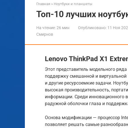
Главная
»
Ноутбуки и планшеты
Топ-10 лучших ноутбу
На чтение:
26 мин
Опубликовано:
11 Ноя 20
Смирнов
Lenovo ThinkPad X1 Extr
Этот представитель модельного ряда 
поддержку смешанной и виртуальной 
и другие ресурсоемкие задачи. Ноутб
высокая производительность, портат
информации. Среди инновационного в
радужной оболочки глаза и поддержк
Основа модификации — процессор Intel
позволяет решать самые разнообразны