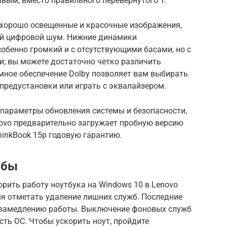
ым, вместо правильного перевернутого T.
 хорошо освещенные и красочные изображения,
шой цифровой шум. Нижние динамики
собенно громкий и с отсутствующими басами, но с
; вы можете достаточно четко различить
ное обеспечение Dolby позволяет вам выбирать
предустановки или играть с эквалайзером.
 параметры обновления системы и безопасности,
novo предварительно загружает пробную версию
hinkBook 15p годовую гарантию.
жбы
орить работу ноутбука на Windows 10 в Lenovo
ьзя отметать удаление лишних служб. Последние
 к замедлению работы. Выключение фоновых служб
ть ОС. Чтобы ускорить ноут, пройдите