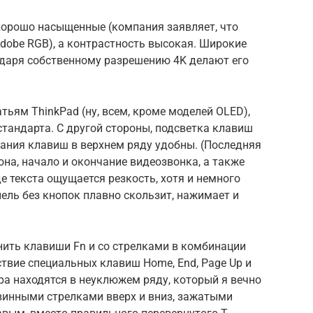
хорошо насыщенные (компания заявляет, что
dobe RGB), а контрастность высокая. Широкие
одаря собственному разрешению 4K делают его
тьям ThinkPad (ну, всем, кроме моделей OLED),
стандарта. С другой стороны, подсветка клавиш
тания клавиш в верхнем ряду удобны. (Последняя
на, начало и окончание видеозвонка, а также
е текста ощущается резкость, хотя и немного
ель без кнопок плавно скользит, нажимает и
нить клавиши Fn и со стрелками в комбинации
твие специальных клавиш Home, End, Page Up и
ора находятся в неуклюжем ряду, который я вечно
винными стрелками вверх и вниз, зажатыми