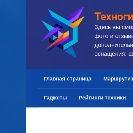
Перейти
к
Техног
контенту
Здесь вы смо
фото и отзыв
дополнительн
оснащения: ф
Главная страница
Маршрути
Гаджеты
Рейтинги техники