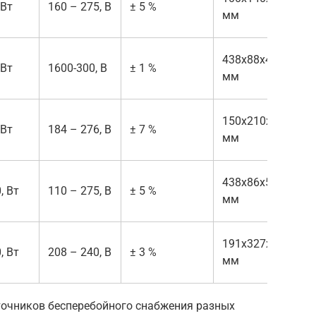
 Вт
160 – 275, В
± 5 %
мм
к
438x88x430,
1
 Вт
1600-300, В
± 1 %
мм
к
150x210x240,
6
 Вт
184 – 276, В
± 7 %
мм
к
438x86x573,
1
, Вт
110 – 275, В
± 5 %
мм
к
191x327x406,
2
, Вт
208 – 240, В
± 3 %
мм
к
точников бесперебойного снабжения разных