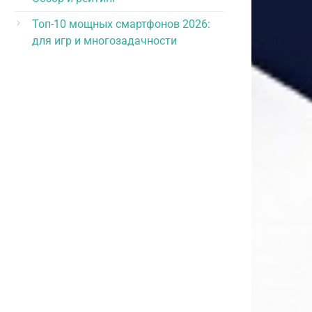
интерактивный
967,
г
руб.
Топ-10 мощных смартфонов 2026:
для игр и многозадачности
22
3,2,
с двойным
320,
г
преобразованием
руб.
9
,6,
интерактивный
600,
г
руб.
126
3,
с двойным
347,
г
преобразованием
руб.
38
2,9,
с двойным
135,
г
преобразованием
руб.