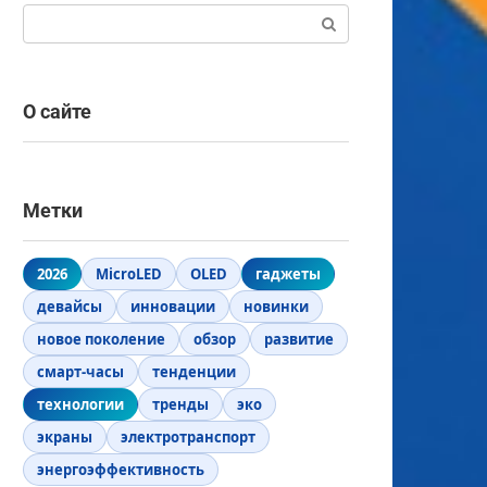
Поиск:
О сайте
Метки
2026
MicroLED
OLED
гаджеты
девайсы
инновации
новинки
новое поколение
обзор
развитие
смарт-часы
тенденции
технологии
тренды
эко
экраны
электротранспорт
энергоэффективность