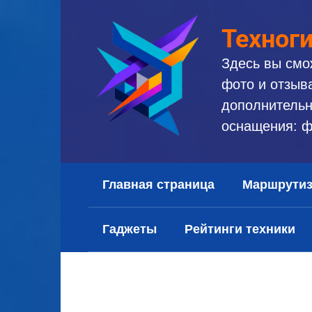
Перейти
к
Техног
контенту
Здесь вы смо
фото и отзыв
дополнительн
оснащения: ф
Главная страница
Маршрути
Гаджеты
Рейтинги техники