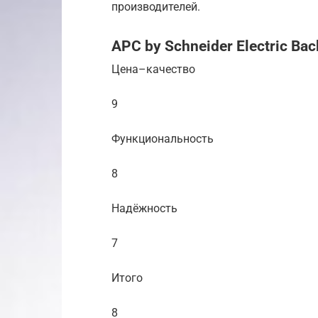
производителей.
APC by Schneider Electric Ba
Цена–качество
9
Функциональность
8
Надёжность
7
Итого
8