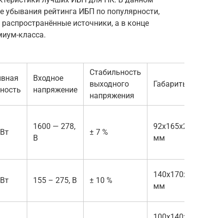
е убывания рейтинга ИБП по популярности,
 распространённые источники, а в конце
иум-класса.
Стабильность
ивная
Входное
выходного
Габариты
ность
напряжение
напряжения
1600 — 278,
92x165x285,
 Вт
± 7 %
5
В
мм
140x170x340,
5
 Вт
155 – 275, В
± 10 %
мм
к
100x140x278,
4