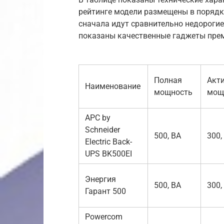
рейтинге модели размещены в порядк
сначала идут сравнительно недорогие
показаны качественные гаджеты прем
Полная
Акт
Наименование
мощность
мощ
APC by
Schneider
500, ВА
300,
Electric Back-
UPS BK500EI
Энергия
500, ВА
300,
Гарант 500
Powercom