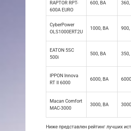
RAPTOR RPT-
600, ВА
360,
600A EURO
CyberPower
1000, ВА
900,
OLS1000ERT2U
EATON 5SC
500, ВА
350,
500i
IPPON Innova
6000, ВА
6000
RT II 6000
Macan Comfort
3000, ВА
3000
MAC-3000
Ниже представлен рейтинг лучших ис