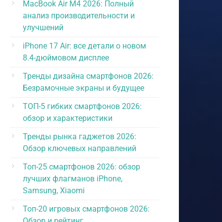
MacBook Air M4 2026: Полный
анализ производительности и
улучшений
iPhone 17 Air: все детали о новом
8.4-дюймовом дисплее
Тренды дизайна смартфонов 2026:
Вес
Тип
Цена
Безрамочные экраны и будущее
ТОП-5 гибких смартфонов 2026:
обзор и характеристики
9
, кг
резервный
160,
Тренды рынка гаджетов 2026:
руб.
Обзор ключевых направлений
Топ-25 смартфонов 2026: обзор
24
,2,
лучших флагманов iPhone,
интерактивный
430,
г
Samsung, Xiaomi
руб.
Топ-20 игровых смартфонов 2026:
2
Обзор и рейтинг
,2,