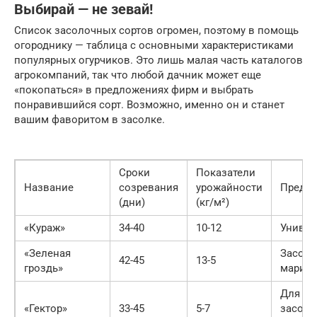
Выбирай — не зевай!
Список засолочных сортов огромен, поэтому в помощь
огороднику — таблица с основными характеристиками
популярных огурчиков. Это лишь малая часть каталогов
агрокомпаний, так что любой дачник может еще
«покопаться» в предложениях фирм и выбрать
понравившийся сорт. Возможно, именно он и станет
вашим фаворитом в засолке.
Сроки
Показатели
Название
созревания
урожайности
Предна
(дни)
(кг/м²)
«Кураж»
34-40
10-12
Универ
«Зеленая
Засолк
42-45
13-5
гроздь»
марин
Для са
«Гектор»
33-45
5-7
засолк