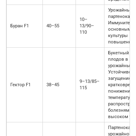
Урожайный,
партенокарп
10–
Иммунитет к
Буран F1
40–55
13/90–
основным б
110
культуры
повышенны
Букетный (4
плодов в паз
урожайный г
Устойчивост
загущению п
9–13/85–
Гектор F1
38–45
кратковрем
115
понижению
температуры
распростра
болезням на
высоком ур
Партенокарп
урожайность