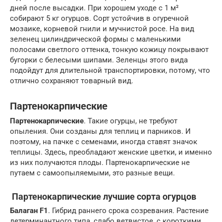
дней после высадки. При хорошем уходе с 1 м²
собирают 5 кг огурцов. Сорт устойчив в огуречной
мозаике, корневой гнили и мучнистой росе. На вид
зеленец цилиндрической формы с маленькими
полосами светлого оттенка, тонкую кожицу покрывают
бугорки с белесыми шипами. Зеленцы этого вида
подойдут для длительной транспортировки, потому, что
отлично сохраняют товарный вид.
Партенокарпические
Партенокарпические
. Такие огурцы, не требуют
опыления. Они созданы для теплиц и парников. И
поэтому, на пачке с семенами, иногда ставят значок
теплицы. Здесь, преобладают женские цветки, и именно
из них получаются плоды. Партенокарпические не
путаем с самоопыляемыми, это разные вещи.
Партенокарпические лучшие сорта огурцов
Балаган F1
. Гибрид раннего срока созревания. Растение
детерминантного типа, слабо ветвистое, с короткими