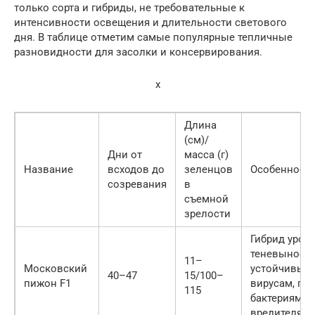
только сорта и гибриды, не требовательные к
интенсивности освещения и длительности светового
дня. В таблице отметим самые популярные тепличные
разновидности для засолки и консервирования.
x
Длина
(см)/
Дни от
масса (г)
Название
всходов до
зеленцов
Особенност
созревания
в
съемной
зрелости
Гибрид урож
теневыносл
11–
Московский
устойчивый 
40–47
15/100–
пижон F1
вирусам, гри
115
бактериям и
вредителям