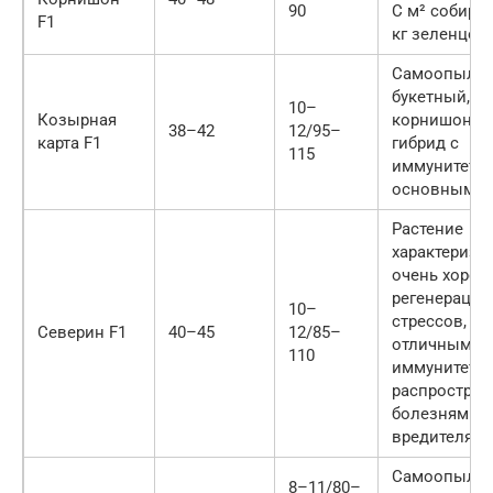
90
С м² собира
F1
кг зеленцов
Самоопыляе
букетный,
10–
Козырная
корнишонн
38–42
12/95–
карта F1
гибрид с
115
иммунитето
основным б
Растение
характеризуе
очень хорош
регенерацие
10–
стрессов, а 
Северин F1
40–45
12/85–
отличным
110
иммунитето
распростра
болезням и
вредителям
Самоопыляе
8–11/80–