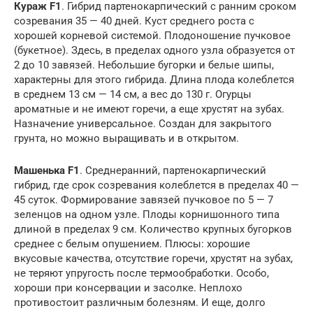
Кураж F1
. Гибрид партенокарпический с ранним сроком
созревания 35 — 40 дней. Куст среднего роста с
хорошей корневой системой. Плодоношение пучковое
(букетное). Здесь, в пределах одного узла образуется от
2 до 10 завязей. Небольшие бугорки и белые шипы,
характерны для этого гибрида. Длина плода колеблется
в среднем 13 см — 14 см, а вес до 130 г. Огурцы
ароматные и не имеют горечи, а еще хрустят на зубах.
Назначение универсальное. Создан для закрытого
грунта, но можно выращивать и в открытом.
Машенька F1
. Среднеранний, партенокарпический
гибрид, где срок созревания колеблется в пределах 40 —
45 суток. Формирование завязей пучковое по 5 — 7
зеленцов на одном узле. Плоды корнишонного типа
длиной в пределах 9 см. Количество крупных бугорков
среднее с белым опушением. Плюсы: хорошие
вкусовые качества, отсутствие горечи, хрустят на зубах,
не теряют упругость после термообработки. Особо,
хороши при консервации и засолке. Неплохо
противостоит различным болезням. И еще, долго