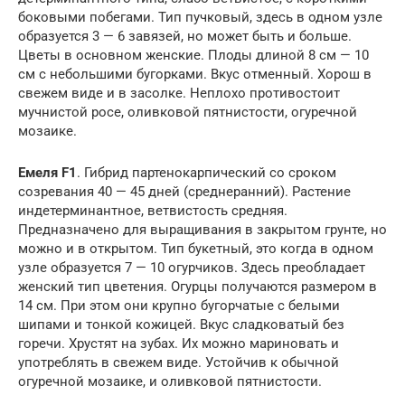
боковыми побегами. Тип пучковый, здесь в одном узле
образуется 3 — 6 завязей, но может быть и больше.
Цветы в основном женские. Плоды длиной 8 см — 10
см с небольшими бугорками. Вкус отменный. Хорош в
свежем виде и в засолке. Неплохо противостоит
мучнистой росе, оливковой пятнистости, огуречной
мозаике.
Емеля F1
. Гибрид партенокарпический со сроком
созревания 40 — 45 дней (среднеранний). Растение
индетерминантное, ветвистость средняя.
Предназначено для выращивания в закрытом грунте, но
можно и в открытом. Тип букетный, это когда в одном
узле образуется 7 — 10 огурчиков. Здесь преобладает
женский тип цветения. Огурцы получаются размером в
14 см. При этом они крупно бугорчатые с белыми
шипами и тонкой кожицей. Вкус сладковатый без
горечи. Хрустят на зубах. Их можно мариновать и
употреблять в свежем виде. Устойчив к обычной
огуречной мозаике, и оливковой пятнистости.