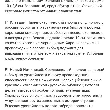
сильным ветвлением. Зеленец цилиндрической формы
10 х 3,5 см, белошипый, среднебугорчатый. Урожайный.
Вкусовые качества отличные, сладковатый.
F1 Клавдий. Партенокарпический гибрид популярного у
россиян сортотипа. Характеризуется быстрым ростом,
короткими междоузлиями, образует несколько плодов
в каждом узле. Зеленцы длиной около 10 см, отличного
качества, красивые, черношипые. Хороши свежими и
превосходны в засоле. Гибрид подходит для
выращивания в открытом и закрытом грунте. Устойчив
к комплексу болезней.
F1 Новый Нежинский. Среднеспелый пчелоопыляемый
гибрид, по урожайности и вкусу превосходящий
классический сорт Нежинский. Зеленец белошипый, с
красивой классической «русской» рубашкой, которая
делает заготовки особенно привлекательными.
Характеризуется отличными засолочными качествами
— лучше всех других известных в истории огурцов.
Высокая урожайность нового гибрида позволит в