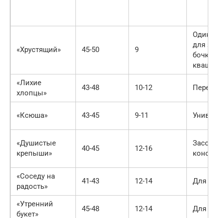
Один и
для за
«Хрустящий»
45-50
9
бочках,
кваше
«Лихие
43-48
10-12
Перера
хлопцы»
«Ксюша»
43-45
9-11
Универ
«Душистые
Засолк
40-45
12-16
крепыши»
консер
«Соседу на
41-43
12-14
Для пе
радость»
«Утренний
45-48
12-14
Для пе
букет»