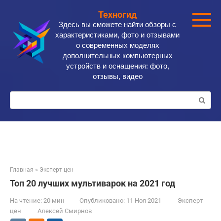
Перейти
Техногид
к
Здесь вы сможете найти обзоры с
контенту
характеристиками, фото и отзывами
о современных моделях
дополнительных компьютерных
устройств и оснащения: фото,
отзывы, видео
Поиск:
Главная
»
Эксперт цен
Топ 20 лучших мультиварок на 2021 год
На чтение:
20 мин
Опубликовано:
11 Ноя 2021
Эксперт
цен
Алексей Смирнов