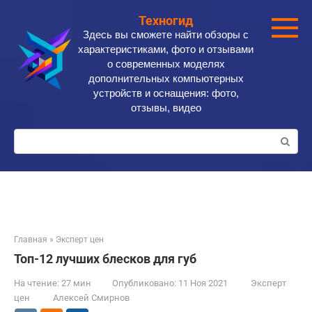
Перейти
Техногид
к
Здесь вы сможете найти обзоры с
контенту
характеристиками, фото и отзывами
о современных моделях
дополнительных компьютерных
устройств и оснащения: фото,
отзывы, видео
Поиск:
Главная
»
Эксперт цен
Топ-12 лучших блесков для губ
На чтение:
27 мин
Опубликовано:
11 Ноя 2021
Эксперт
цен
Алексей Смирнов