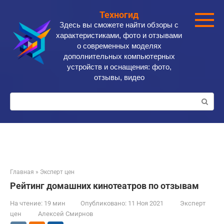
Перейти
Техногид
к
Здесь вы сможете найти обзоры с
контенту
характеристиками, фото и отзывами
о современных моделях
дополнительных компьютерных
устройств и оснащения: фото,
отзывы, видео
Поиск:
Главная
»
Эксперт цен
Рейтинг домашних кинотеатров по отзывам
На чтение:
19 мин
Опубликовано:
11 Ноя 2021
Эксперт
цен
Алексей Смирнов