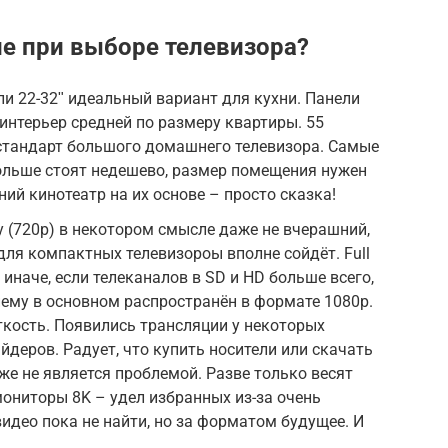
ие при выборе телевизора?
 22-32ʺ идеальный вариант для кухни. Панели
интерьер средней по размеру квартиры. 55
тандарт большого домашнего телевизора. Самые
больше стоят недешево, размер помещения нужен
ий кинотеатр на их основе – просто сказка!
 (720p) в некотором смысле даже не вчерашний,
для компактных телевизороы вполне сойдёт. Full
 иначе, если телеканалов в SD и HD больше всего,
ему в основном распространён в формате 1080р.
ткость. Появились трансляции у некоторых
йдеров. Радует, что купить носители или скачать
же не является проблемой. Разве только весят
ониторы 8K – удел избранных из-за очень
идео пока не найти, но за форматом будущее. И