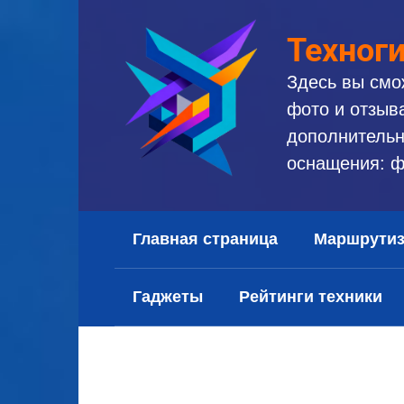
Перейти
к
Техног
контенту
Здесь вы смо
фото и отзыв
дополнительн
оснащения: ф
Главная страница
Маршрути
Гаджеты
Рейтинги техники