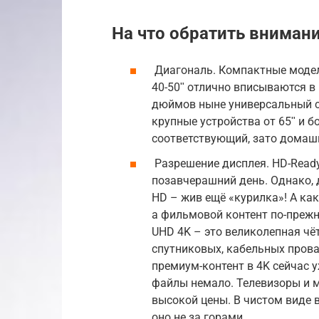
На что обратить вниман
Диагональ. Компактные модели
40-50ʺ отлично вписываются в 
дюймов ныне универсальный с
крупные устройства от 65ʺ и 
соответствующий, зато домашн
Разрешение дисплея. HD-Ready
позавчерашний день. Однако, 
HD – жив ещё «курилка»! А как
а фильмовой контент по-прежн
UHD 4K – это великолепная чё
спутниковых, кабельных прова
премиум-контент в 4K сейчас у
файлы немало. Телевизоры и м
высокой цены. В чистом виде в
оно не за горами.