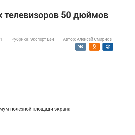
х телевизоров 50 дюймов
21
Рубрика:
Эксперт цен
Автор:
Алексей Смирнов
имум полезной площади экрана