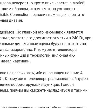
изора невероятно круто вписывается в любой
 таким образом, что его можно установить
visible Connection позволит вам еще и спрятать
рный дизайн.
 дюймов. Но главной его изюминкой является
вьте, частота его достигает отметки в 240 Гц, при
же самые динамичные сцены будут протекать на
детализированно. К тому же в телевизоре
нных функций и технологий, включая 4К-
 идеал картинки.
жно не переживать, ибо он оснащен целыми 4
. К тому же в телевизоре реализован сабвуфер,
тельные корректирующие функции. Говоря
ьным, причем вы сможете насладиться и такими
но также говорить часами, ибо он нашпигован