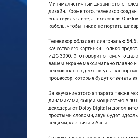
Минималистичный дизайн этого телев
дизайн. Кроме того, телевизор создан
вплотную к стене, а технология One In
кабель, чтобы никак не портить шика
Телевизор обладает диагональю 54.6
качество его картинки. Только предста
ИДС 3000. Это говорит о том, что да
вашем экране максимально плавно и 
реализовано с десяток ультрасовреме
процессор, которые будут отвечать за
За звучание этого аппарата также мо
динамиками, общей мощностью в 40 Вт
декодеры от Dolby Digital и дополни
простыми словами, звук будет идеал
вещами, как низы и басы.
О функционале данного аппарата мож