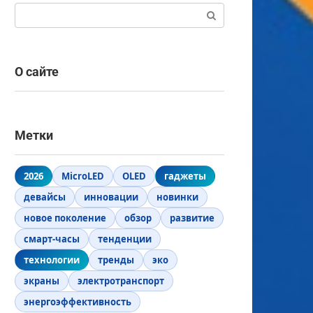
Поиск:
О сайте
Метки
2026
MicroLED
OLED
гаджеты
девайсы
инновации
новинки
новое поколение
обзор
развитие
смарт-часы
тенденции
технологии
тренды
эко
экраны
электротранспорт
энергоэффективность