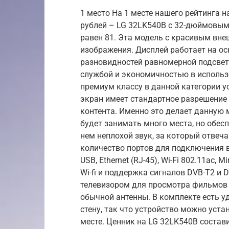
1 место На 1 месте нашего рейтинга 
рублей – LG 32LK540B с 32-дюймовым
равен 81. Эта модель с красивым вн
изображения. Дисплей работает на осн
разновидностей равномерной подсвет
службой и экономичностью в использо
премиум классу в данной категории 
экран имеет стандартное разрешение
контента. Именно это делает данную 
будет занимать много места, но обес
нем неплохой звук, за который отвеча
количество портов для подключения в
USB, Ethernet (RJ-45), Wi-Fi 802.11ac,
Wi-fi и поддержка сигналов DVB-T2 и 
телевизором для просмотра фильмов
обычной антенны. В комплекте есть у
стену, так что устройство можно уст
месте. Ценник на LG 32LK540B состави