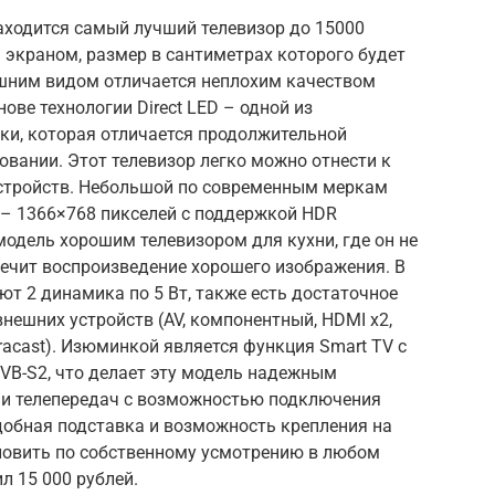
находится самый лучший телевизор до 15000
 экраном, размер в сантиметрах которого будет
ешним видом отличается неплохим качеством
ове технологии Direct LED – одной из
ки, которая отличается продолжительной
вании. Этот телевизор легко можно отнести к
устройств. Небольшой по современным меркам
 – 1366×768 пикселей с поддержкой HDR
модель хорошим телевизором для кухни, где он не
печит воспроизведение хорошего изображения. В
ют 2 динамика по 5 Вт, также есть достаточное
нешних устройств (AV, компонентный, HDMI x2,
 Miracast). Изюминкой является функция Smart TV с
DVB-S2, что делает эту модель надежным
 и телепередач с возможностью подключения
добная подставка и возможность крепления на
ановить по собственному усмотрению в любом
л 15 000 рублей.