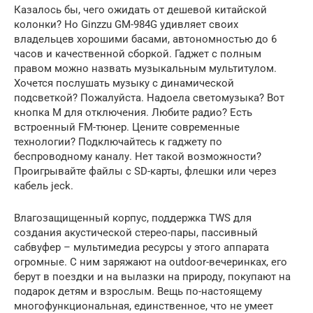
Казалось бы, чего ожидать от дешевой китайской
колонки? Но Ginzzu GM-984G удивляет своих
владельцев хорошими басами, автономностью до 6
часов и качественной сборкой. Гаджет с полным
правом можно назвать музыкальным мультитулом.
Хочется послушать музыку с динамической
подсветкой? Пожалуйста. Надоела светомузыка? Вот
кнопка М для отключения. Любите радио? Есть
встроенный FM-тюнер. Цените современные
технологии? Подключайтесь к гаджету по
беспроводному каналу. Нет такой возможности?
Проигрывайте файлы с SD-карты, флешки или через
кабель jeck.
Влагозащищенный корпус, поддержка TWS для
создания акустической стерео-пары, пассивный
сабвуфер – мультимедиа ресурсы у этого аппарата
огромные. С ним заряжают на outdoor-вечеринках, его
берут в поездки и на вылазки на природу, покупают на
подарок детям и взрослым. Вещь по-настоящему
многофункциональная, единственное, что не умеет