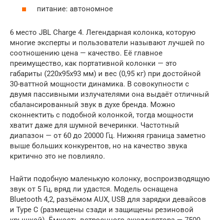
питание: автономное
6 место JBL Charge 4. Легендарная колонка, которую
многие эксперты и пользователи называют лучшей по
соотношению цена — качество. Её главное
преимущество, как портативной колонки — это
габариты (220x95x93 мм) и вес (0,95 кг) при достойной
30-ваттной мощности динамика. В совокупности с
двумя пассивными излучателями она выдаёт отличный
сбалансированный звук в духе бренда. Можно
сконнектить с подобной колонкой, тогда мощности
хватит даже для шумной вечеринки. Частотный
диапазон — от 60 до 20000 Гц. Нижняя граница заметно
выше больших конкурентов, но на качество звука
критично это не повлияло.
Найти подобную маленькую колонку, воспроизводящую
звук от 5 Гц, вряд ли удастся. Модель оснащена
Bluetooth 4,2, разъёмом AUX, USB для зарядки девайсов
и Type C (размещены сзади и защищены резиновой
крышкой). Ёмкость встроенного аккумулятора — 7500