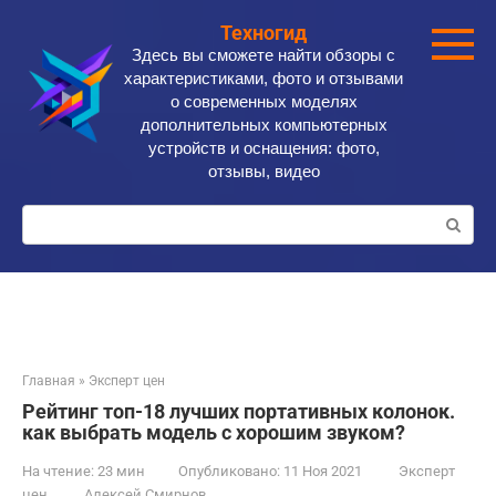
Перейти
Техногид
к
Здесь вы сможете найти обзоры с
контенту
характеристиками, фото и отзывами
о современных моделях
дополнительных компьютерных
устройств и оснащения: фото,
отзывы, видео
Поиск:
Главная
»
Эксперт цен
Рейтинг топ-18 лучших портативных колонок.
как выбрать модель с хорошим звуком?
На чтение:
23 мин
Опубликовано:
11 Ноя 2021
Эксперт
цен
Алексей Смирнов