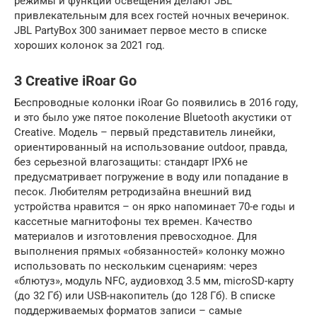
режимы и функции освещения делают JBL
привлекательным для всех гостей ночных вечеринок.
JBL PartyBox 300 занимает первое место в списке
хороших колонок за 2021 год.
3 Creative iRoar Go
Беспроводные колонки iRoar Go появились в 2016 году,
и это было уже пятое поколение Bluetooth акустики от
Creative. Модель – первый представитель линейки,
ориентированный на использование outdoor, правда,
без серьезной влагозащиты: стандарт IPX6 не
предусматривает погружение в воду или попадание в
песок. Любителям ретродизайна внешний вид
устройства нравится – он ярко напоминает 70-е годы и
кассетные магнитофоны тех времен. Качество
материалов и изготовления превосходное. Для
выполнения прямых «обязанностей» колонку можно
использовать по нескольким сценариям: через
«блютуз», модуль NFC, аудиовход 3.5 мм, microSD-карту
(до 32 Гб) или USB-накопитель (до 128 Гб). В списке
поддерживаемых форматов записи – самые