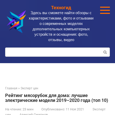
Перейти
Техногид
к
Здесь вы сможете найти обзоры с
контенту
характеристиками, фото и отзывами
о современных моделях
дополнительных компьютерных
устройств и оснащения: фото,
отзывы, видео
Поиск:
Главная
»
Эксперт цен
Рейтинг мясорубок для дома: лучшие
электрические модели 2019–2020 года (топ 10)
На чтение:
23 мин
Опубликовано:
11 Ноя 2021
Эксперт
цен
Алексей Смирнов