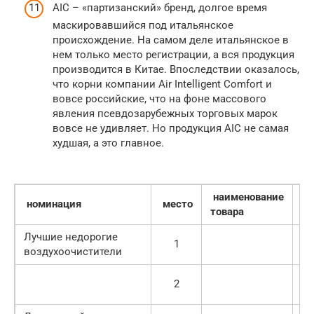
AIC – «партизанский» бренд, долгое время
маскировавшийся под итальянское
происхождение. На самом деле итальянское в
нем только место регистрации, а вся продукция
производится в Китае. Впоследствии оказалось,
что корни компании Air Intelligent Comfort и
вовсе российские, что на фоне массового
явления псевдозарубежных торговых марок
вовсе не удивляет. Но продукция AIC не самая
худшая, а это главное.
наименование
номинация
место
ц
товара
Лучшие недорогие
1
воздухоочистители
64
2
59