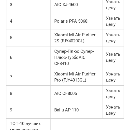
Узнать
3
AIC XJ-4600
цену
Узнать
4
Polaris PPA 5068i
цену
Xiaomi Mi Air Purifier
Узнать
5
2S (FJY4020GL)
цену
Супер-Плюс Супер-
Узнать
6
Плюс-ТурбоAIC
цену
CF8410
Xiaomi Mi Air Purifier
Узнать
7
Pro (FJY4013GL)
цену
Узнать
8
AIC CF8005
цену
Узнать
9
Ballu AP-110
цену
ТОП-10 лучших
моек воздуха