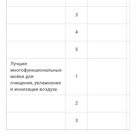
27
3
30
4
17
5
22
Лучшие
многофункциональные
мойки для
1
17
очищения, увлажнения
и ионизации воздуха
2
20
2
3
ру