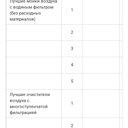
Лучшие мойки воздуха
с водяным фильтром
1
(без расходных
19
материалов)
2
11
3
24
4
79
5
64
Лучшие очистители
воздуха с
1
многоступенчатой
99
фильтрацией
2