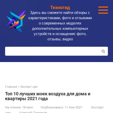
Перейти
Техногид
к
Здесь вы сможете найти обзоры с
контенту
характеристиками, фото и отзывами
о современных моделях
дополнительных компьютерных
устройств и оснащения: фото,
отзывы, видео
Поиск:
Главная
»
Эксперт цен
Топ 10 лучших моек воздуха для дома и
квартиры 2021 года
На чтение:
18 мин
Опубликовано:
11 Ноя 2021
Эксперт
цен
Алексей Смирнов