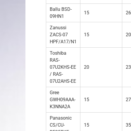
Ballu BSD-
15
26
09HN1
Zanussi
ZACS-07
15
20
HPF/A17/N1
Toshiba
RAS-
07U2KHS-EE
20
23
/ RAS-
07U2AHS-EE
Gree
GWH09AAA-
15
27
K3NNA2A
Panasonic
CS/CU-
15
35