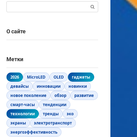
Поиск:
О сайте
Метки
2026
MicroLED
OLED
гаджеты
девайсы
инновации
новинки
новое поколение
обзор
развитие
смарт-часы
тенденции
технологии
тренды
эко
экраны
электротранспорт
энергоэффективность