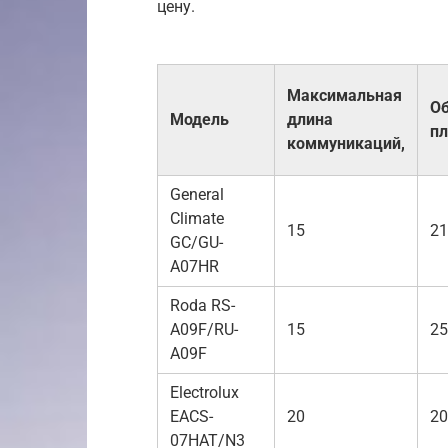
цену.
Максимальная
О
Модель
длина
пл
коммуникаций,
General
Climate
15
21
GC/GU-
A07HR
Roda RS-
A09F/RU-
15
25
A09F
Electrolux
EACS-
20
20
07HAT/N3