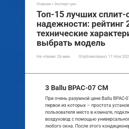
Главная
»
Эксперт цен
Топ-15 лучших сплит-
надежности: рейтинг 
технические характер
выбрать модель
На чтение:
26 мин
Опубликовано:
11 Ноя 20
3 Ballu BPAC-07 CM
При очень разумной цене Ballu BPAC-0
первое из которых – простота устано
пользователя место в комнате, подкл
воздуховод с помощью универсальног
любого окна. После этого кондиционер