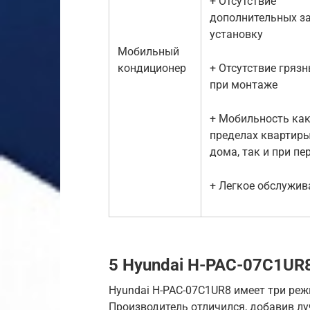
+ Отсутствие
дополнительных за
установку
Мобильный
кондиционер
+ Отсутствие гряз
при монтаже
+ Мобильность как
пределах квартиры
дома, так и при пе
+ Легкое обслужив
5 Hyundai H-PAC-07C1UR
Hyundai H-PAC-07C1UR8 имеет три реж
Производитель отличился, добавив л