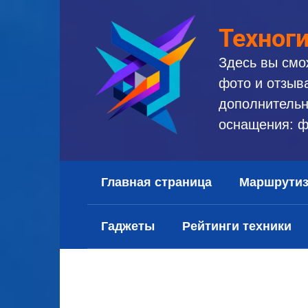
Перейти
к
Техног
контенту
Здесь вы смо
фото и отзыв
дополнительн
оснащения: ф
Главная страница
Маршрути
Гаджеты
Рейтинги техники