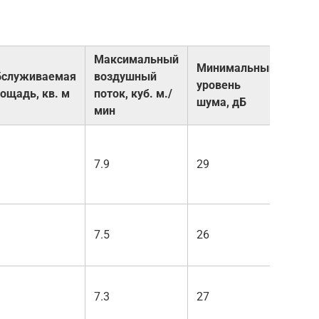
Максимальный
Минимальный
бслуживаемая
воздушный
Сре
уровень
ощадь, кв. м
поток, куб. м./
цен
шума, дБ
мин
7.9
29
1300
7.5
26
1500
7.3
27
1800