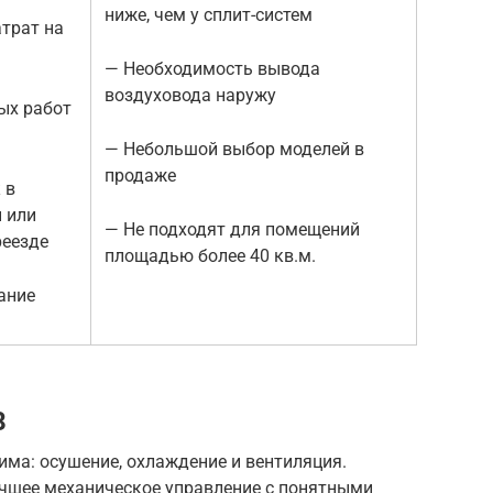
ниже, чем у сплит-систем
трат на
— Необходимость вывода
воздуховода наружу
ных работ
— Небольшой выбор моделей в
продаже
 в
 или
— Не подходят для помещений
реезде
площадью более 40 кв.м.
ание
8
има: осушение, охлаждение и вентиляция.
учшее механическое управление с понятными