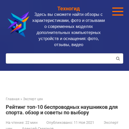
Перейти
Техногид
к
Здесь вы сможете найти обзоры с
контенту
характеристиками, фото и отзывами
о современных моделях
дополнительных компьютерных
устройств и оснащения: фото,
отзывы, видео
Поиск:
Главная
»
Эксперт цен
Рейтинг топ-10 беспроводных наушников для
спорта. обзор и советы по выбору
На чтение:
22 мин
Опубликовано:
11 Ноя 2021
Эксперт
цен
Алексей Смирнов