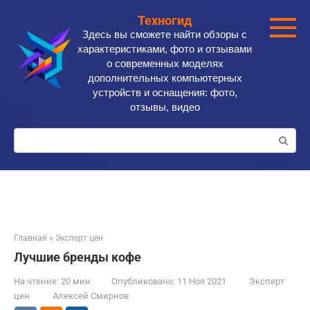
Перейти
Техногид
к
Здесь вы сможете найти обзоры с
контенту
характеристиками, фото и отзывами
о современных моделях
дополнительных компьютерных
устройств и оснащения: фото,
отзывы, видео
Поиск:
Главная
»
Эксперт цен
Лучшие бренды кофе
На чтение:
20 мин
Опубликовано:
11 Ноя 2021
Эксперт
цен
Алексей Смирнов