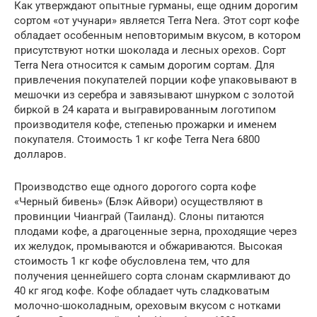
Как утверждают опытные гурманы, еще одним дорогим
сортом «от учунари» является Terra Nera. Этот сорт кофе
обладает особенным неповторимым вкусом, в котором
присутствуют нотки шоколада и лесных орехов. Сорт
Terra Nera относится к самым дорогим сортам. Для
привлечения покупателей порции кофе упаковывают в
мешочки из серебра и завязывают шнурком с золотой
биркой в 24 карата и выгравированным логотипом
производителя кофе, степенью прожарки и именем
покупателя. Стоимость 1 кг кофе Terra Nera 6800
долларов.
Производство еще одного дорогого сорта кофе
«Черный бивень» (Блэк Айвори) осуществляют в
провинции Чианграй (Таиланд). Слоны питаются
плодами кофе, а драгоценные зерна, проходящие через
их желудок, промываются и обжариваются. Высокая
стоимость 1 кг кофе обусловлена тем, что для
получения ценнейшего сорта слонам скармливают до
40 кг ягод кофе. Кофе обладает чуть сладковатым
молочно-шоколадным, ореховым вкусом с нотками