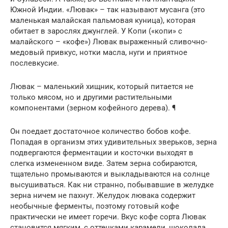
Южной Индии. «Лювак» – так называют мусанга (это
маленькая малайская пальмовая куница), которая
обитает в зарослях джунглей. У Копи («копи» с
малайского – «кофе») Лювак выраженный сливочно-
медовый привкус, нотки масла, нуги и приятное
послевкусие.
Лювак – маленький хищник, который питается не
только мясом, но и другими растительными
компонентами (зерном кофейного дерева). ¶
Он поедает достаточное количество бобов кофе.
Попадая в организм этих удивительных зверьков, зерна
подвергаются ферментации и косточки выходят в
слегка измененном виде. Затем зерна собираются,
тщательно промываются и выкладываются на солнце
высушиваться. Как ни странно, побывавшие в желудке
зерна ничем не пахнут. Желудок лювака содержит
необычные ферменты, поэтому готовый кофе
практически не имеет горечи. Вкус кофе сорта Лювак
становится мягким, с оттенками карамели, шоколада,