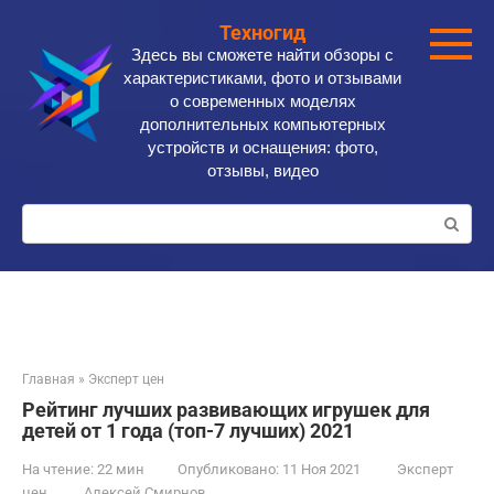
Перейти
Техногид
к
Здесь вы сможете найти обзоры с
контенту
характеристиками, фото и отзывами
о современных моделях
дополнительных компьютерных
устройств и оснащения: фото,
отзывы, видео
Поиск:
Главная
»
Эксперт цен
Рейтинг лучших развивающих игрушек для
детей от 1 года (топ-7 лучших) 2021
На чтение:
22 мин
Опубликовано:
11 Ноя 2021
Эксперт
цен
Алексей Смирнов