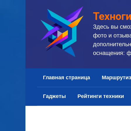
Перейти
к
Техног
контенту
Здесь вы смо
фото и отзыв
дополнительн
оснащения: ф
Главная страница
Маршрути
Гаджеты
Рейтинги техники