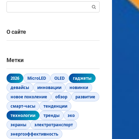
Поиск:
О сайте
Метки
2026
MicroLED
OLED
гаджеты
девайсы
инновации
новинки
новое поколение
обзор
развитие
смарт-часы
тенденции
технологии
тренды
эко
экраны
электротранспорт
энергоэффективность