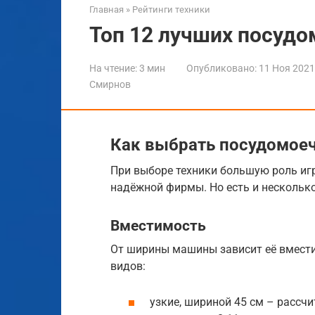
Главная
»
Рейтинги техники
Топ 12 лучших посуд
На чтение:
3 мин
Опубликовано:
11 Ноя 2021
Смирнов
Как выбрать посудомое
При выборе техники большую роль иг
надёжной фирмы. Но есть и несколько 
Вместимость
От ширины машины зависит её вмести
видов:
узкие, шириной 45 см – рассчи