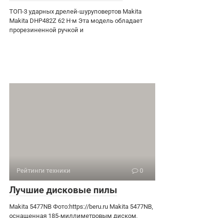
ТОП-3 ударных дрелей-шуруповертов Makita
Makita DHP482Z 62 Н·м Эта модель обладает
прорезиненной ручкой и
Рейтинги техники
0
Лучшие дисковые пилы
Makita 5477NB ​Фото:https://beru.ru Makita 5477NB,
оснащенная 185-миллиметровым диском,