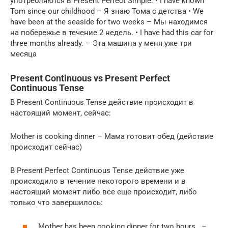
употребляются в Present Perfect Simple: • I have known
Tom since our childhood – Я знаю Тома с детства • We
have been at the seaside for two weeks – Мы находимся
на побережье в течение 2 недель. • I have had this car for
three months already. – Эта машина у меня уже три
месяца
Present Continuous vs Present Perfect
Continuous Tense
В Present Continuous Tense действие происходит в
настоящий момент, сейчас:
Mother is cooking dinner – Мама готовит обед (действие
происходит сейчас)
В Present Perfect Continuous Tense действие уже
происходило в течение некоторого времени и в
настоящий момент либо все еще происходит, либо
только что завершилось:
Mother has been cooking dinner for two hours. –