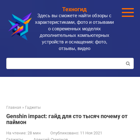
Перейти
Техногид
к
Здесь вы сможете найти обзоры с
контенту
характеристиками, фото и отзывами
о современных моделях
дополнительных компьютерных
устройств и оснащения: фото,
отзывы, видео
Поиск:
Главная
»
Гаджеты
Genshin impact: гайд для сто тысяч почему от
паймон
На чтение:
28 мин
Опубликовано:
11 Ноя 2021
Гаджеты
Алексей Смирнов