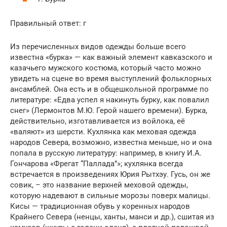
Правильный ответ: г
Из перечисленных видов одежды больше всего
известна «бурка» — как важный элемент кавказского и
казачьего мужского костюма, который часто можно
увидеть на сцене во время выступлений фольклорных
ансамблей. Она есть и в общешкольной программе по
литературе: «Едва успел я накинуть бурку, как повалил
снег» (Лермонтов М.Ю. Герой нашего времени). Бурка,
действительно, изготавливается из войлока, её
«валяют» из шерсти. Кухлянка как меховая одежда
народов Севера, возможно, известна меньше, но и она
попала в русскую литературу: например, в книгу И.А.
Гончарова «Фрегат “Паллада”»; кухлянка всегда
встречается в произведениях Юрия Рытхэу. Гусь, он же
совик, – это название верхней меховой одежды,
которую надевают в сильные морозы поверх малицы.
Кисы — традиционная обувь у коренных народов
Крайнего Севера (ненцы, ханты, манси и др.), сшитая из