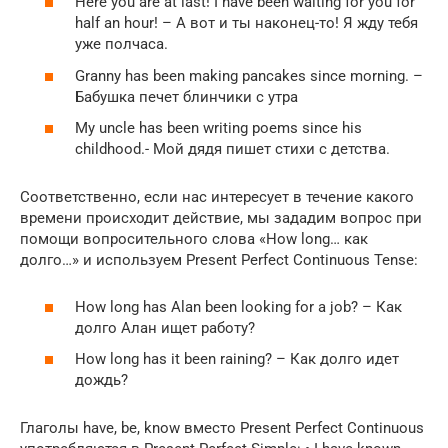
Here you are at last! I have been waiting for you for
half an hour! – А вот и ты наконец-то! Я жду тебя
уже полчаса.
Granny has been making pancakes since morning. –
Бабушка печет блинчики с утра
My uncle has been writing poems since his
childhood.- Мой дядя пишет стихи с детства.
Соответственно, если нас интересует в течение какого
времени происходит действие, мы зададим вопрос при
помощи вопросительного слова «How long… как
долго…» и используем Present Perfect Continuous Tense:
How long has Alan been looking for a job? – Как
долго Алан ищет работу?
How long has it been raining? – Как долго идет
дождь?
Глаголы have, be, know вместо Present Perfect Continuous