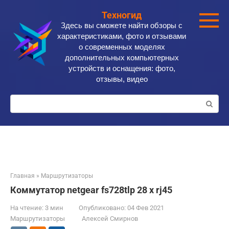
Перейти
Техногид
к
Здесь вы сможете найти обзоры с
контенту
характеристиками, фото и отзывами
о современных моделях
дополнительных компьютерных
устройств и оснащения: фото,
отзывы, видео
Поиск:
Главная
»
Маршрутизаторы
Коммутатор netgear fs728tlp 28 x rj45
На чтение:
3 мин
Опубликовано:
04 Фев 2021
Маршрутизаторы
Алексей Смирнов