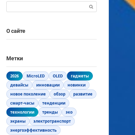
Поиск:
О сайте
Метки
2026
MicroLED
OLED
гаджеты
девайсы
инновации
новинки
новое поколение
обзор
развитие
смарт-часы
тенденции
технологии
тренды
эко
экраны
электротранспорт
энергоэффективность