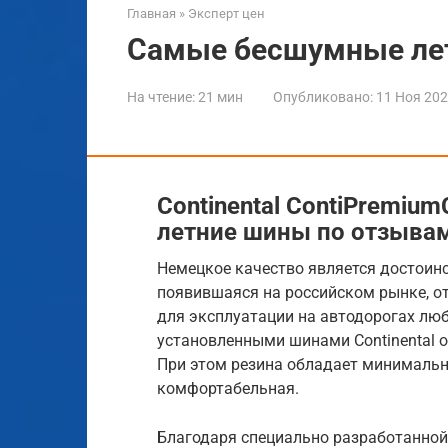
Главная
»
Эксперт цен
Самые бесшумные ле
На чтение:
21 мин
Опубликовано:
11 Ноя 20
Continental ContiPremiu
летние шины по отзыва
Немецкое качество является достоинс
появившаяся на российском рынке, от
для эксплуатации на автодорогах люб
установленными шинами Continental 
При этом резина обладает минимальн
комфортабельная.
Благодаря специально разработанной