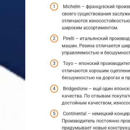
Michelin – французский произ
своего существования заслуж
отличаются износостойкостью
широким ассортиментом.
Pirelli – итальянский произв
машин. Резина отличается ши
управляемостью и бесшумнос
Toyo – японский производите
отличаются хорошим сцепление
бесшумностью на дорогах и п
Bridgestone – ещё один японс
качества. По отзывам покупат
достойным качеством, износо
Continental – немецкий конце
Производитель постоянно пров
придумывает новые конструкц