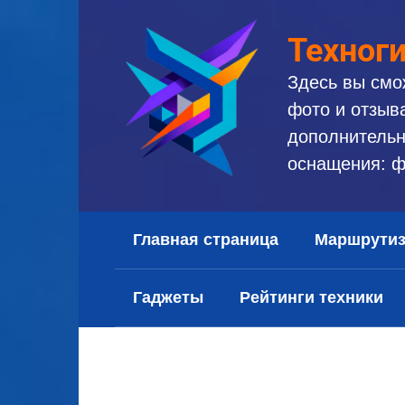
Перейти
к
Техног
контенту
Здесь вы смо
фото и отзыв
дополнительн
оснащения: ф
Главная страница
Маршрути
Гаджеты
Рейтинги техники