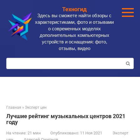
Перейти
Техногид
к
Здесь вы сможете найти обзоры с
контенту
характеристиками, фото и отзывами
о современных моделях
дополнительных компьютерных
устройств и оснащения: фото,
отзывы, видео
Поиск:
Главная
»
Эксперт цен
Лучшие рейтинг музыкальных центров 2021
году
На чтение:
21 мин
Опубликовано:
11 Ноя 2021
Эксперт
цен
Алексей Смирнов