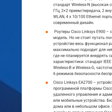
стандарт Wireless-N (высокая с
ГГц, 2×2 прием/передача, 2 вн
WLAN, 4 x 10/100 Ethernet пор
современный дизайн.
Роутеры Cisco Linksys E900 – 
модель. Но не стоит путать п
устройстве весь функционал р
максимально подходит для не
где не планируется внедрять 
характеристики: стандарт IEE
Wireless-B и Wireless-G, часто
6 режимов безопасности беспро
Cisco Linksys EA2700 – устро
программной платформы Cisco
удаленного управления и адми
или мобильные устройства. Б
дома или в небольшом офисе. 