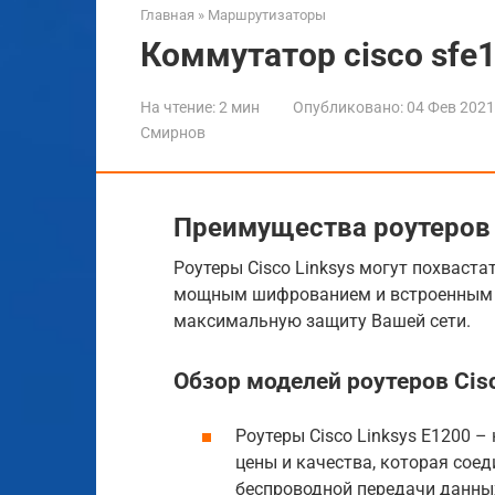
Главная
»
Маршрутизаторы
Коммутатор cisco sfe
На чтение:
2 мин
Опубликовано:
04 Фев 2021
Смирнов
Преимущества роутеров C
Роутеры Cisco Linksys могут похваста
мощным шифрованием и встроенным 
максимальную защиту Вашей сети.
Обзор моделей роутеров Cisc
Роутеры Cisco Linksys E1200 
цены и качества, которая соед
беспроводной передачи данны