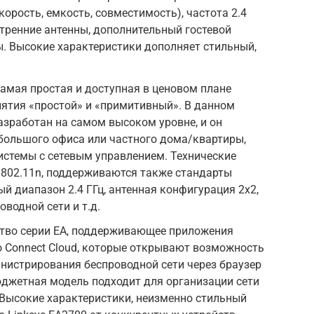
корость, емкость, совместимость), частота 2.4
утренние антенны, дополнительный гостевой
ты. Высокие характеристики дополняет стильный,
самая простая и доступная в ценовом плане
онятия «простой» и «примитивный». В данном
азработан на самом высоком уровне, и он
большого офиса или частного дома/квартиры,
системы с сетевым управлением. Технические
E 802.11n, поддерживаются также стандарты
тный диапазон 2.4 ГГц, антенная конфигурация 2х2,
водной сети и т.д.
йство серии EA, поддерживающее приложения
 Connect Cloud, которые открывают возможность
нистрирования беспроводной сети через браузер
юджетная модель подходит для организации сети
Высокие характеристики, неизменно стильный