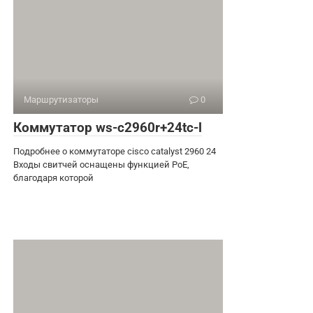
Маршрутизаторы
0
Коммутатор ws-c2960r+24tc-l
Подробнее о коммутаторе cisco catalyst 2960 24
Входы свитчей оснащены функцией PoE,
благодаря которой