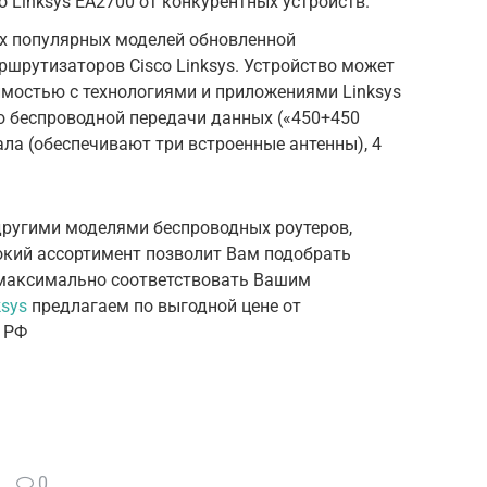
 Linksys EA2700 от конкурентных устройств.
ых популярных моделей обновленной
ршрутизаторов Cisco Linksys. Устройство может
мостью с технологиями и приложениями Linksys
ью беспроводной передачи данных («450+450
ала (обеспечивают три встроенные антенны), 4
другими моделями беспроводных роутеров,
окий ассортимент позволит Вам подобрать
т максимально соответствовать Вашим
ksys
предлагаем по выгодной цене от
и РФ
0