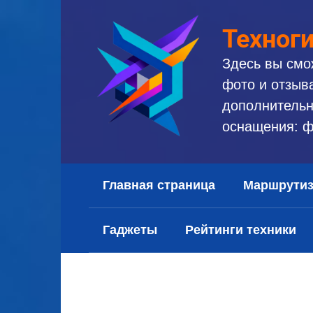
Перейти
к
Техног
контенту
Здесь вы смо
фото и отзыв
дополнительн
оснащения: ф
Главная страница
Маршрути
Гаджеты
Рейтинги техники