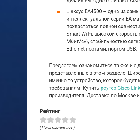
дизайн выгодно отличают Cisco
Linksys EA4500 – одна из сам
интеллектуальной серии EA ма
похвастаться полной совмести
Smart Wi-Fi, высокой скорост
Мбит/с»), стабильностью сигн
Ethernet портами, портом USB.
Предлагаем ознакомиться также и с 
представленных в этом разделе. Шир
именно то устройство, которое буде
требованиям. Купить
роутер Cisco Lin
производителя. Доставка по Москве 
Рейтинг
( Пока оценок нет )