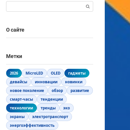
Поиск:
О сайте
Метки
2026
MicroLED
OLED
гаджеты
девайсы
инновации
новинки
новое поколение
обзор
развитие
смарт-часы
тенденции
технологии
тренды
эко
экраны
электротранспорт
энергоэффективность