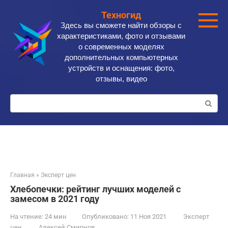
Перейти
Техногид
к
Здесь вы сможете найти обзоры с
контенту
характеристиками, фото и отзывами
о современных моделях
дополнительных компьютерных
устройств и оснащения: фото,
отзывы, видео
Поиск:
Главная
»
Эксперт цен
Хлебопечки: рейтинг лучших моделей с
замесом в 2021 году
На чтение:
24 мин
Опубликовано:
11 Ноя 2021
Эксперт
цен
Алексей Смирнов