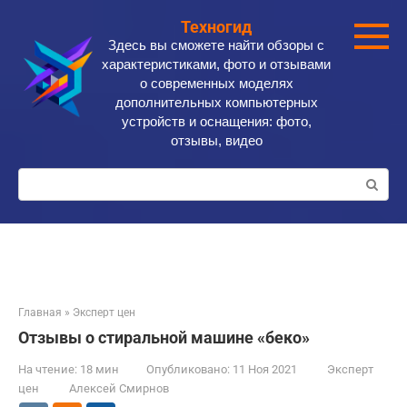
Перейти
Техногид
к
Здесь вы сможете найти обзоры с
контенту
характеристиками, фото и отзывами
о современных моделях
дополнительных компьютерных
устройств и оснащения: фото,
отзывы, видео
Поиск:
Главная
»
Эксперт цен
Отзывы о стиральной машине «беко»
На чтение:
18 мин
Опубликовано:
11 Ноя 2021
Эксперт
цен
Алексей Смирнов